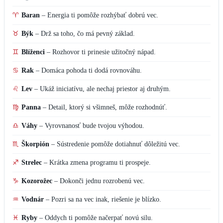
♈
Baran
–
Energia ti pomôže rozhýbať dobrú vec.
♉
Býk
–
Drž sa toho, čo má pevný základ.
♊
Blíženci
–
Rozhovor ti prinesie užitočný nápad.
♋
Rak
–
Domáca pohoda ti dodá rovnováhu.
♌
Lev
–
Ukáž iniciatívu, ale nechaj priestor aj druhým.
♍
Panna
–
Detail, ktorý si všimneš, môže rozhodnúť.
♎
Váhy
–
Vyrovnanosť bude tvojou výhodou.
♏
Škorpión
–
Sústredenie pomôže dotiahnuť dôležitú vec.
♐
Strelec
–
Krátka zmena programu ti prospeje.
♑
Kozorožec
–
Dokonči jednu rozrobenú vec.
♒
Vodnár
–
Pozri sa na vec inak, riešenie je blízko.
♓
Ryby
–
Oddych ti pomôže načerpať novú silu.