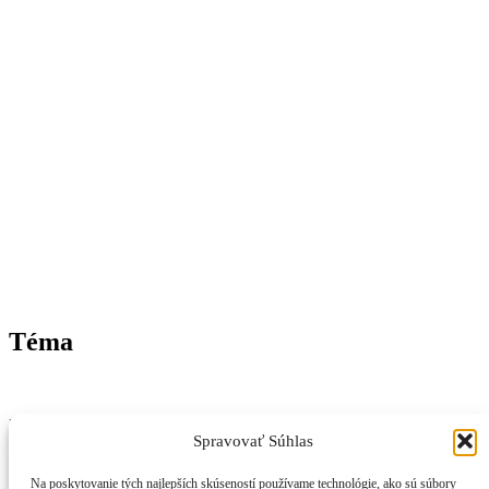
Téma
Nezávislý magazín z Trenčianskeho kraja – správy, inšpirácie a
Spravovať Súhlas
život v regióne.
📞
Kontakt
Na poskytovanie tých najlepších skúseností používame technológie, ako sú súbory