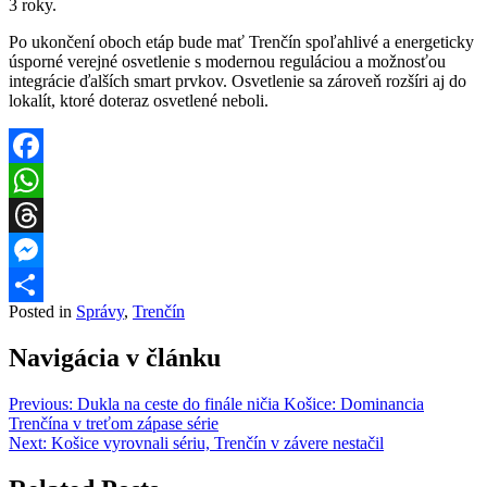
3 roky.
Po ukončení oboch etáp bude mať Trenčín spoľahlivé a energeticky
úsporné verejné osvetlenie s modernou reguláciou a možnosťou
integrácie ďalších smart prvkov. Osvetlenie sa zároveň rozšíri aj do
lokalít, ktoré doteraz osvetlené neboli.
Facebook
WhatsApp
Threads
Messenger
Posted in
Správy
,
Trenčín
Share
Navigácia v článku
Previous:
Dukla na ceste do finále ničia Košice: Dominancia
Trenčína v treťom zápase série
Next:
Košice vyrovnali sériu, Trenčín v závere nestačil