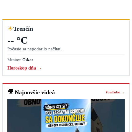
☀
Trenčín
-- °C
Počasie sa nepodarilo načítať.
Meniny:
Oskar
Horoskop dňa →
🎥
Najnovšie videá
YouTube →