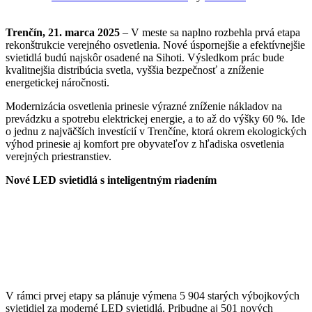
Trenčín, 21. marca 2025
– V meste sa naplno rozbehla prvá etapa
rekonštrukcie verejného osvetlenia. Nové úspornejšie a efektívnejšie
svietidlá budú najskôr osadené na Sihoti. Výsledkom prác bude
kvalitnejšia distribúcia svetla, vyššia bezpečnosť a zníženie
energetickej náročnosti.
Modernizácia osvetlenia prinesie výrazné zníženie nákladov na
prevádzku a spotrebu elektrickej energie, a to až do výšky 60 %. Ide
o jednu z najväčších investícií v Trenčíne, ktorá okrem ekologických
výhod prinesie aj komfort pre obyvateľov z hľadiska osvetlenia
verejných priestranstiev.
Nové LED svietidlá s inteligentným riadením
V rámci prvej etapy sa plánuje výmena 5 904 starých výbojkových
svietidiel za moderné LED svietidlá. Pribudne aj 501 nových