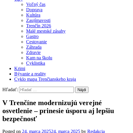
Voľný čas
Doprava
Kultúra
Zaujímavosti
Trenčín 2026
Malé mestské zásahy
Gastro
Cestovanie
Záhrada
Zdravie
Kam na školu
Cyklistika
Krimi
Bývanie a reality
Cyklo mapa Trenčianskeho kraja
Hľadať:
V Trenčíne modernizujú verejné
osvetlenie – prinesie úsporu aj lepšiu
bezpečnosť
Posted on
24. marca 2025
24. marca 2025
by
Redakcia