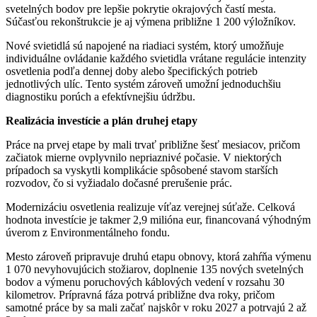
svetelných bodov pre lepšie pokrytie okrajových častí mesta.
Súčasťou rekonštrukcie je aj výmena približne 1 200 výložníkov.
Nové svietidlá sú napojené na riadiaci systém, ktorý umožňuje
individuálne ovládanie každého svietidla vrátane regulácie intenzity
osvetlenia podľa dennej doby alebo špecifických potrieb
jednotlivých ulíc. Tento systém zároveň umožní jednoduchšiu
diagnostiku porúch a efektívnejšiu údržbu.
Realizácia investície a plán druhej etapy
Práce na prvej etape by mali trvať približne šesť mesiacov, pričom
začiatok mierne ovplyvnilo nepriaznivé počasie. V niektorých
prípadoch sa vyskytli komplikácie spôsobené stavom starších
rozvodov, čo si vyžiadalo dočasné prerušenie prác.
Modernizáciu osvetlenia realizuje víťaz verejnej súťaže. Celková
hodnota investície je takmer 2,9 milióna eur, financovaná výhodným
úverom z Environmentálneho fondu.
Mesto zároveň pripravuje druhú etapu obnovy, ktorá zahŕňa výmenu
1 070 nevyhovujúcich stožiarov, doplnenie 135 nových svetelných
bodov a výmenu poruchových káblových vedení v rozsahu 30
kilometrov. Prípravná fáza potrvá približne dva roky, pričom
samotné práce by sa mali začať najskôr v roku 2027 a potrvajú 2 až