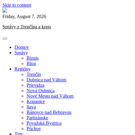
Skip to content
Friday, August 7, 2026
Správy z Trenčína a kraja
Domov
Správy
Biznis
Blog
Regióny
Trenčín
Dubnica nad Váhom
Prievidza
Nová Dubnica
Nové Mesto nad Váhom
Kopanice
Ilava
Bánovce nad Bebravou
Partizánske
Považská Bystrica
Púchov
Tipy