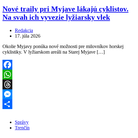
Nové traily pri Myjave lákajú cyklistov.
Na svah ich vyvezie lyžiarsky vlek
Redakcia
17. júla 2026
Okolie Myjavy ponúka nové možnosti pre milovníkov horskej
cyklistiky. V lyžiarskom areáli na Starej Myjave […]
Facebook
WhatsApp
Threads
Messenger
Share
Správy
Trenčín