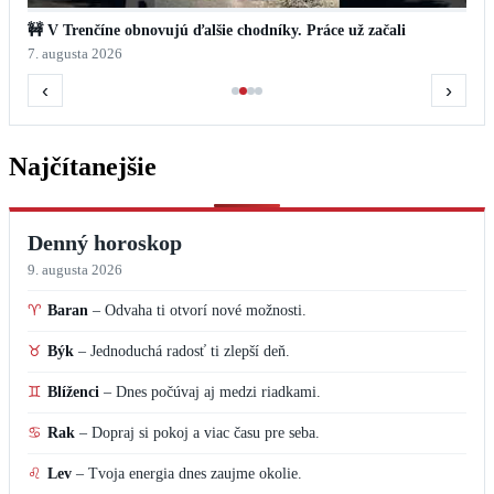
🚧 V Trenčíne obnovujú ďalšie chodníky. Práce už začali
7. augusta 2026
‹
›
Najčítanejšie
Denný horoskop
9. augusta 2026
♈
Baran
–
Odvaha ti otvorí nové možnosti.
♉
Býk
–
Jednoduchá radosť ti zlepší deň.
♊
Blíženci
–
Dnes počúvaj aj medzi riadkami.
♋
Rak
–
Dopraj si pokoj a viac času pre seba.
♌
Lev
–
Tvoja energia dnes zaujme okolie.