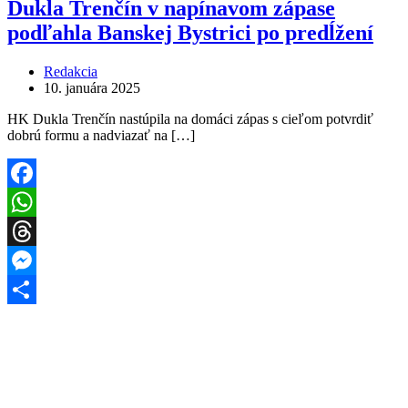
Dukla Trenčín v napínavom zápase
podľahla Banskej Bystrici po predĺžení
Redakcia
10. januára 2025
HK Dukla Trenčín nastúpila na domáci zápas s cieľom potvrdiť
dobrú formu a nadviazať na […]
Facebook
WhatsApp
Threads
Messenger
Share