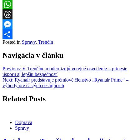
Facebook
WhatsApp
Threads
Messenger
Posted in
Správy
,
Trenčín
Share
Navigácia v článku
Previous:
V Trenčíne modernizujú verejné osvetlenie – prinesie
úsporu aj lepšiu bezpečnosť
Next:
Ryanair predstavuje prémiové členstvo „Ryanair Prime“ –
výhody pre častých cestujúcich
Related Posts
Doprava
Správy