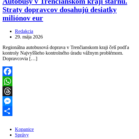
Autobusy v Trenčianskom kraji starnú.
Straty dopravcov dosahujú desiatky
miliónov eur
Redakcia
29. mája 2026
Regionálna autobusová doprava v Trenčianskom kraji čelí podľa
kontroly Najvyššieho kontrolného úradu vážnym problémom.
Dopravcovia […]
Facebook
WhatsApp
Threads
Messenger
Share
Kopanice
Správy