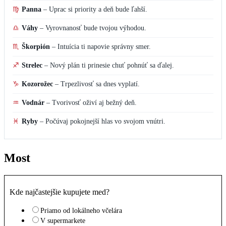
♍
Panna
–
Uprac si priority a deň bude ľahší.
♎
Váhy
–
Vyrovnanosť bude tvojou výhodou.
♏
Škorpión
–
Intuícia ti napovie správny smer.
♐
Strelec
–
Nový plán ti prinesie chuť pohnúť sa ďalej.
♑
Kozorožec
–
Trpezlivosť sa dnes vyplatí.
♒
Vodnár
–
Tvorivosť oživí aj bežný deň.
♓
Ryby
–
Počúvaj pokojnejší hlas vo svojom vnútri.
Most
Kde najčastejšie kupujete med?
Priamo od lokálneho včelára
V supermarkete