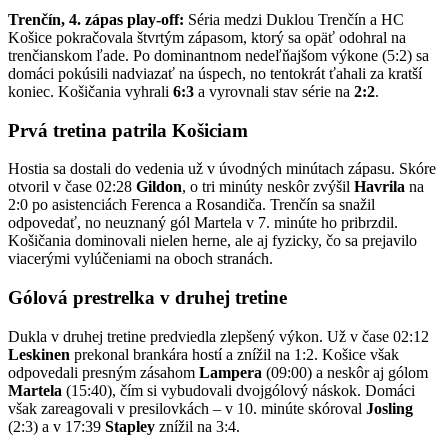
Trenčín, 4. zápas play-off:
Séria medzi Duklou Trenčín a HC
Košice pokračovala štvrtým zápasom, ktorý sa opäť odohral na
trenčianskom ľade. Po dominantnom nedeľňajšom výkone (5:2) sa
domáci pokúsili nadviazať na úspech, no tentokrát ťahali za kratší
koniec. Košičania vyhrali
6:3
a vyrovnali stav série na
2:2
.
Prvá tretina patrila Košiciam
Hostia sa dostali do vedenia už v úvodných minútach zápasu. Skóre
otvoril v čase 02:28
Gildon
, o tri minúty neskôr zvýšil
Havrila
na
2:0 po asistenciách Ferenca a Rosandiča. Trenčín sa snažil
odpovedať, no neuznaný gól Martela v 7. minúte ho pribrzdil.
Košičania dominovali nielen herne, ale aj fyzicky, čo sa prejavilo
viacerými vylúčeniami na oboch stranách.
Gólová prestrelka v druhej tretine
Dukla v druhej tretine predviedla zlepšený výkon. Už v čase 02:12
Leskinen
prekonal brankára hostí a znížil na 1:2. Košice však
odpovedali presným zásahom
Lampera
(09:00) a neskôr aj gólom
Martela
(15:40), čím si vybudovali dvojgólový náskok. Domáci
však zareagovali v presilovkách – v 10. minúte skóroval
Josling
(2:3) a v 17:39
Stapley
znížil na 3:4.