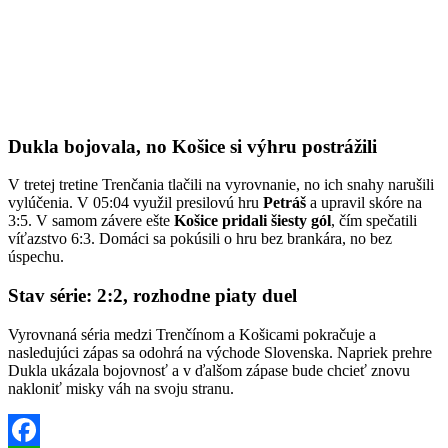
Dukla bojovala, no Košice si výhru postrážili
V tretej tretine Trenčania tlačili na vyrovnanie, no ich snahy narušili
vylúčenia. V 05:04 využil presilovú hru
Petráš
a upravil skóre na
3:5. V samom závere ešte
Košice pridali šiesty gól
, čím spečatili
víťazstvo 6:3. Domáci sa pokúsili o hru bez brankára, no bez
úspechu.
Stav série: 2:2, rozhodne piaty duel
Vyrovnaná séria medzi Trenčínom a Košicami pokračuje a
nasledujúci zápas sa odohrá na východe Slovenska. Napriek prehre
Dukla ukázala bojovnosť a v ďalšom zápase bude chcieť znovu
nakloniť misky váh na svoju stranu.