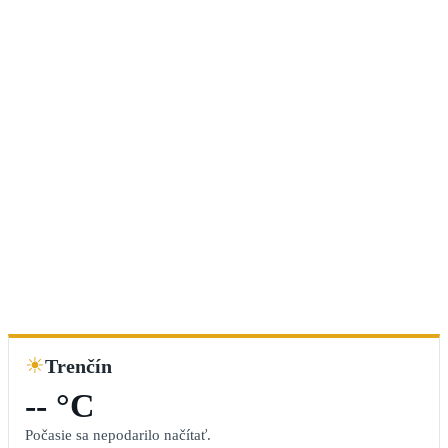
☀
Trenčín
-- °C
Počasie sa nepodarilo načítať.