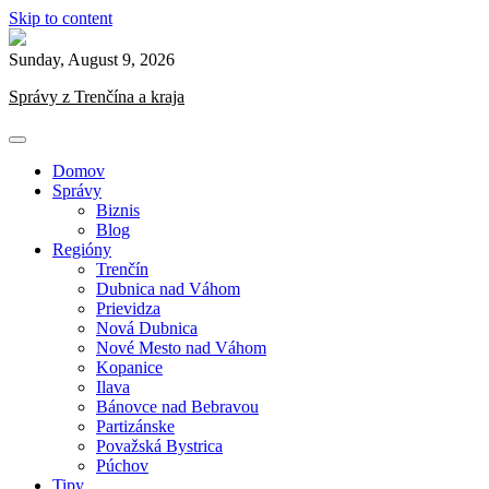
Skip to content
Sunday, August 9, 2026
Správy z Trenčína a kraja
Domov
Správy
Biznis
Blog
Regióny
Trenčín
Dubnica nad Váhom
Prievidza
Nová Dubnica
Nové Mesto nad Váhom
Kopanice
Ilava
Bánovce nad Bebravou
Partizánske
Považská Bystrica
Púchov
Tipy