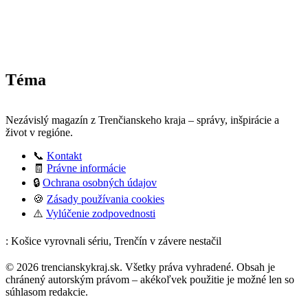
Téma
Nezávislý magazín z Trenčianskeho kraja – správy, inšpirácie a
život v regióne.
📞
Kontakt
🧾
Právne informácie
🔒
Ochrana osobných údajov
🍪
Zásady používania cookies
⚠️
Vylúčenie zodpovednosti
: Košice vyrovnali sériu, Trenčín v závere nestačil
© 2026 trencianskykraj.sk. Všetky práva vyhradené. Obsah je
chránený autorským právom – akékoľvek použitie je možné len so
súhlasom redakcie.