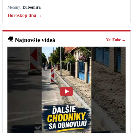
Meniny:
Ľubomíra
Horoskop dňa →
🎥
Najnovšie videá
YouTube →