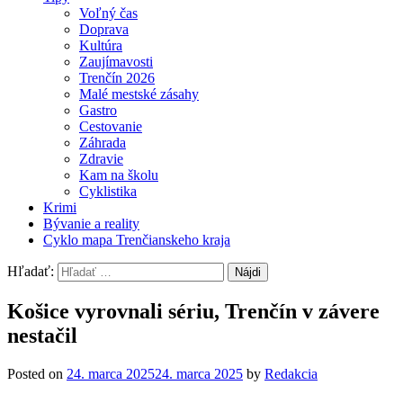
Voľný čas
Doprava
Kultúra
Zaujímavosti
Trenčín 2026
Malé mestské zásahy
Gastro
Cestovanie
Záhrada
Zdravie
Kam na školu
Cyklistika
Krimi
Bývanie a reality
Cyklo mapa Trenčianskeho kraja
Hľadať:
Košice vyrovnali sériu, Trenčín v závere
nestačil
Posted on
24. marca 2025
24. marca 2025
by
Redakcia