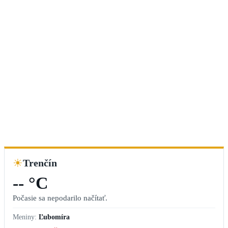
☀
Trenčín
-- °C
Počasie sa nepodarilo načítať.
Meniny:
Ľubomíra