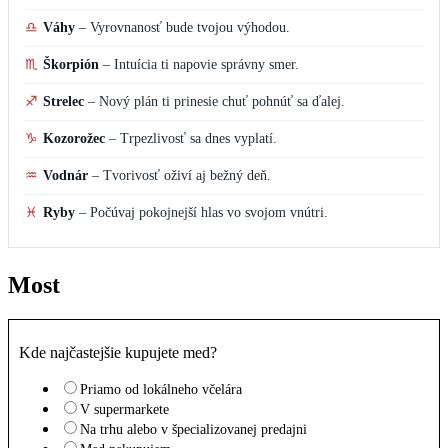
♎
Váhy
–
Vyrovnanosť bude tvojou výhodou.
♏
Škorpión
–
Intuícia ti napovie správny smer.
♐
Strelec
–
Nový plán ti prinesie chuť pohnúť sa ďalej.
♑
Kozorožec
–
Trpezlivosť sa dnes vyplatí.
♒
Vodnár
–
Tvorivosť oživí aj bežný deň.
♓
Ryby
–
Počúvaj pokojnejší hlas vo svojom vnútri.
Most
Kde najčastejšie kupujete med?
Priamo od lokálneho včelára
V supermarkete
Na trhu alebo v špecializovanej predajni