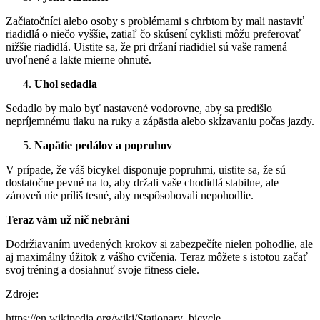
Začiatočníci alebo osoby s problémami s chrbtom by mali nastaviť
riadidlá o niečo vyššie, zatiaľ čo skúsení cyklisti môžu preferovať
nižšie riadidlá. Uistite sa, že pri držaní riadidiel sú vaše ramená
uvoľnené a lakte mierne ohnuté. ​
Uhol sedadla
Sedadlo by malo byť nastavené vodorovne, aby sa predišlo
nepríjemnému tlaku na ruky a zápästia alebo skĺzavaniu počas jazdy.
Napätie pedálov a popruhov
V prípade, že váš bicykel disponuje popruhmi, uistite sa, že sú
dostatočne pevné na to, aby držali vaše chodidlá stabilne, ale
zároveň nie príliš tesné, aby nespôsobovali nepohodlie.
Teraz vám už nič nebráni
Dodržiavaním uvedených krokov si zabezpečíte nielen pohodlie, ale
aj maximálny úžitok z vášho cvičenia. Teraz môžete s istotou začať
svoj tréning a dosiahnuť svoje fitness ciele.​
Zdroje:
https://en.wikipedia.org/wiki/Stationary_bicycle