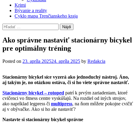
Krimi
Bývanie a reality
Cyklo mapa Trenčianskeho kraja
Hľadať:
Ako správne nastaviť stacionárny bicykel
pre optimálny tréning
Posted on
23. apríla 2025
24. apríla 2025
by
Redakcia
Stacionárny bicykel síce vyzerá ako jednoduchý nástroj. Áno,
aj takým je, no otázkou ostáva, či si ho viete správne nastaviť.
Stacionárny bicykel – rotoped
patrí k prvým zariadeniam, ktoré
cvičenci vo fitness centre vyskúšajú. Na rozdiel od iných strojov,
ako napríklad legpress či
multipress
, na ňom môžete pokojne cvičiť
aj v obývačke. Ako si ho ale nastaviť?
Nastavte si stacionárny bicykel správne