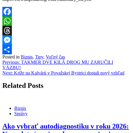
Facebook
WhatsApp
Threads
Messenger
Posted in
Biznis
,
Tipy
,
Voľný čas
Share
Navigácia
Previous:
TAKMER DVE KILÁ DROG MU ZARUČILI
VÄZBU!
v
Next:
Kríže na Kalvárii v Považskej Bystrici dostali nový vzhľad
článku
Related Posts
Biznis
Správy
Ako vybrať autodiagnostiku v roku 2026: