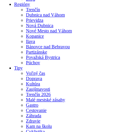
Regióny
Trenčín
Dubnica nad Váhom
Prievidza
Nová Dubnica
Nové Mesto nad Váhom
Kopanice
Ilava
Bánovce nad Bebravou
Partizánske
Považská Bystrica
Púchov
Tipy
Voľný čas
Doprava
Kultúra
Zaujímavosti
Trenčín 2026
Malé mestské zásahy
Gastro
Cestovanie
Záhrada
Zdravie
Kam na školu
Cyklistika