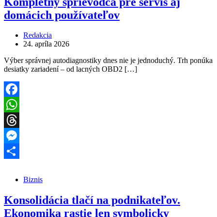
Kompletný sprievodca pre servis aj
domácich používateľov
Redakcia
24. apríla 2026
Výber správnej autodiagnostiky dnes nie je jednoduchý. Trh ponúka
desiatky zariadení – od lacných OBD2 […]
Facebook
WhatsApp
Threads
Messenger
Share
Biznis
Konsolidácia tlačí na podnikateľov.
Ekonomika rastie len symbolicky