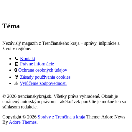
Téma
Nezávislý magazín z Trenčianskeho kraja – správy, inšpirácie a
život v regióne.
📞
Kontakt
🧾
Právne informácie
🔒
Ochrana osobných údajov
🍪
Zásady používania cookies
⚠️
Vylúčenie zodpovednosti
:
© 2026 trencianskykraj.sk. Všetky práva vyhradené. Obsah je
Ako
chránený autorským právom – akékoľvek použitie je možné len so
správne
súhlasom redakcie.
nastaviť
stacionárny
Copyright © 2026
Správy z Trenčína a kraja
Theme: Adore News
bicykel
By
Adore Themes
.
pre
optimálny