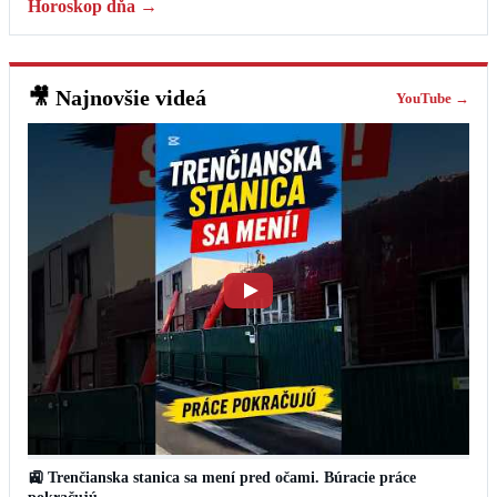
Horoskop dňa →
🎥
Najnovšie videá
YouTube →
🚉 Trenčianska stanica sa mení pred očami. Búracie práce