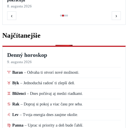
pokračujú
8. augusta 2026
‹
›
Najčítanejšie
Denný horoskop
9. augusta 2026
♈
Baran
–
Odvaha ti otvorí nové možnosti.
♉
Býk
–
Jednoduchá radosť ti zlepší deň.
♊
Blíženci
–
Dnes počúvaj aj medzi riadkami.
♋
Rak
–
Dopraj si pokoj a viac času pre seba.
♌
Lev
–
Tvoja energia dnes zaujme okolie.
♍
Panna
–
Uprac si priority a deň bude ľahší.