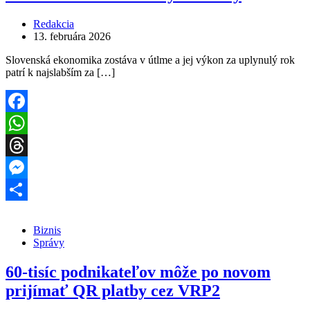
Redakcia
13. februára 2026
Slovenská ekonomika zostáva v útlme a jej výkon za uplynulý rok
patrí k najslabším za […]
Facebook
WhatsApp
Threads
Messenger
Share
Biznis
Správy
60-tisíc podnikateľov môže po novom
prijímať QR platby cez VRP2