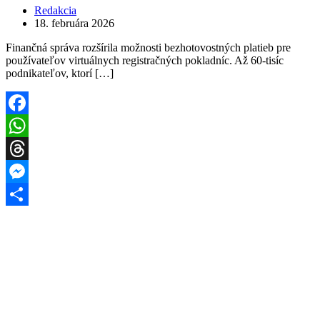
Redakcia
18. februára 2026
Finančná správa rozšírila možnosti bezhotovostných platieb pre
používateľov virtuálnych registračných pokladníc. Až 60-tisíc
podnikateľov, ktorí […]
Facebook
WhatsApp
Threads
Messenger
Share