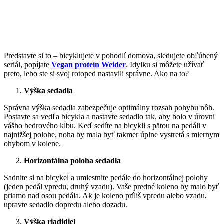
Predstavte si to – bicyklujete v pohodlí domova, sledujete obľúbený
seriál, popíjate
Vegan proteín Weider
. Idylku si môžete užívať
preto, lebo ste si svoj rotoped nastavili správne. Ako na to?
Výška sedadla
Správna výška sedadla zabezpečuje optimálny rozsah pohybu nôh.
Postavte sa vedľa bicykla a nastavte sedadlo tak, aby bolo v úrovni
vášho bedrového kĺbu. Keď sedíte na bicykli s pätou na pedáli v
najnižšej polohe, noha by mala byť takmer úplne vystretá s miernym
ohybom v kolene.
Horizontálna poloha sedadla
Sadnite si na bicykel a umiestnite pedále do horizontálnej polohy
(jeden pedál vpredu, druhý vzadu). Vaše predné koleno by malo byť
priamo nad osou pedála. Ak je koleno príliš vpredu alebo vzadu,
upravte sedadlo dopredu alebo dozadu.
Výška riadidiel