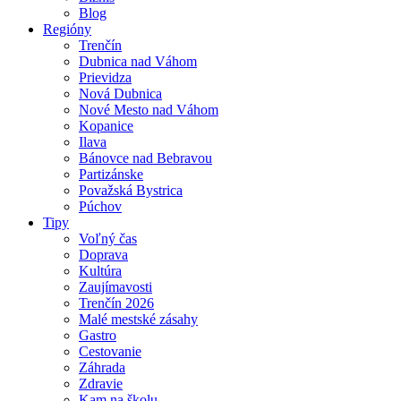
Blog
Regióny
Trenčín
Dubnica nad Váhom
Prievidza
Nová Dubnica
Nové Mesto nad Váhom
Kopanice
Ilava
Bánovce nad Bebravou
Partizánske
Považská Bystrica
Púchov
Tipy
Voľný čas
Doprava
Kultúra
Zaujímavosti
Trenčín 2026
Malé mestské zásahy
Gastro
Cestovanie
Záhrada
Zdravie
Kam na školu