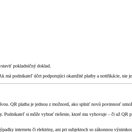
.
ystaviť pokladničný doklad.
k má podnikateľ účet podporujúci okamžité platby a notifikácie, nie je 
latívou. QR platba je jednou z možností, ako splniť novú povinnosť umož
y. Podnikateľ si môže vybrať riešenie, ktoré mu vyhovuje – či už QR pl
padky internetu či elektriny, ani pri subjektoch so zákonnou výnimkou 