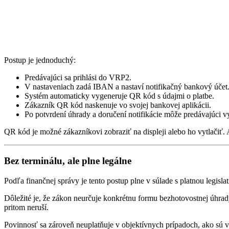
Postup je jednoduchý:
Predávajúci sa prihlási do VRP2.
V nastaveniach zadá IBAN a nastaví notifikačný bankový účet
Systém automaticky vygeneruje QR kód s údajmi o platbe.
Zákazník QR kód naskenuje vo svojej bankovej aplikácii.
Po potvrdení úhrady a doručení notifikácie môže predávajúci v
QR kód je možné zákazníkovi zobraziť na displeji alebo ho vytlačiť. A
Bez terminálu, ale plne legálne
Podľa finančnej správy je tento postup plne v súlade s platnou legis
Dôležité je, že zákon neurčuje konkrétnu formu bezhotovostnej úhrad
pritom neruší.
Povinnosť sa zároveň neuplatňuje v objektívnych prípadoch, ako sú vý