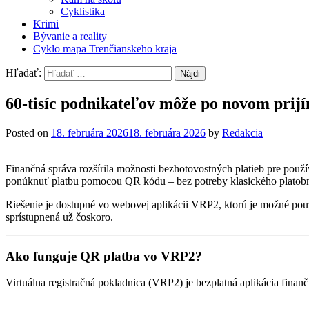
Cyklistika
Krimi
Bývanie a reality
Cyklo mapa Trenčianskeho kraja
Hľadať:
60-tisíc podnikateľov môže po novom pri
Posted on
18. februára 2026
18. februára 2026
by
Redakcia
Finančná správa rozšírila možnosti bezhotovostných platieb pre použ
ponúknuť platbu pomocou QR kódu – bez potreby klasického platobn
Riešenie je dostupné vo webovej aplikácii VRP2, ktorú je možné použ
sprístupnená už čoskoro.
Ako funguje QR platba vo VRP2?
Virtuálna registračná pokladnica (VRP2) je bezplatná aplikácia finan