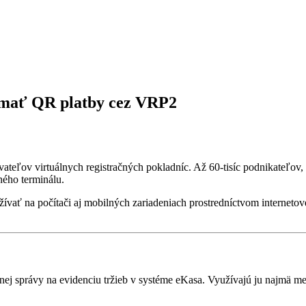
jímať QR platby cez VRP2
ívateľov virtuálnych registračných pokladníc. Až 60-tisíc podnikateľo
ého terminálu.
ívať na počítači aj mobilných zariadeniach prostredníctvom internetov
čnej správy na evidenciu tržieb v systéme eKasa. Využívajú ju najmä me