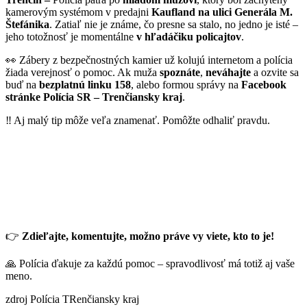
kamerovým systémom v predajni
Kaufland na ulici Generála M.
Štefánika
. Zatiaľ nie je známe, čo presne sa stalo, no jedno je isté –
jeho totožnosť je momentálne
v hľadáčiku policajtov
.
👀 Zábery z bezpečnostných kamier už kolujú internetom a polícia
žiada verejnosť o pomoc. Ak muža
spoznáte
,
neváhajte
a ozvite sa
buď na
bezplatnú linku 158
, alebo formou správy na
Facebook
stránke Polícia SR – Trenčiansky kraj
.
‼️ Aj malý tip môže veľa znamenať. Pomôžte odhaliť pravdu.
👉
Zdieľajte, komentujte, možno práve vy viete, kto to je!
🙏 Polícia ďakuje za každú pomoc – spravodlivosť má totiž aj vaše
meno.
zdroj Polícia TRenčiansky kraj