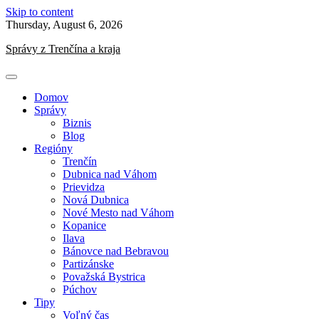
Skip to content
Thursday, August 6, 2026
Správy z Trenčína a kraja
Domov
Správy
Biznis
Blog
Regióny
Trenčín
Dubnica nad Váhom
Prievidza
Nová Dubnica
Nové Mesto nad Váhom
Kopanice
Ilava
Bánovce nad Bebravou
Partizánske
Považská Bystrica
Púchov
Tipy
Voľný čas