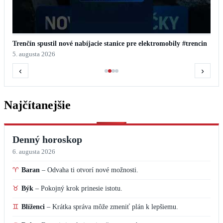
Trenčín spustil nové nabíjacie stanice pre elektromobily #trencin
5. augusta 2026
‹
›
Najčítanejšie
Denný horoskop
6. augusta 2026
♈
Baran
–
Odvaha ti otvorí nové možnosti.
♉
Býk
–
Pokojný krok prinesie istotu.
♊
Blíženci
–
Krátka správa môže zmeniť plán k lepšiemu.