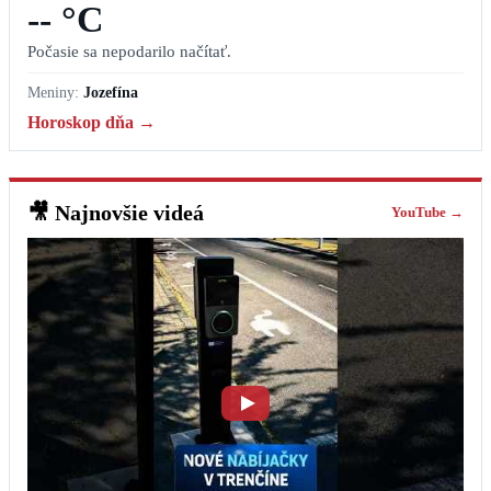
-- °C
Počasie sa nepodarilo načítať.
Meniny:
Jozefína
Horoskop dňa →
🎥
Najnovšie videá
YouTube →