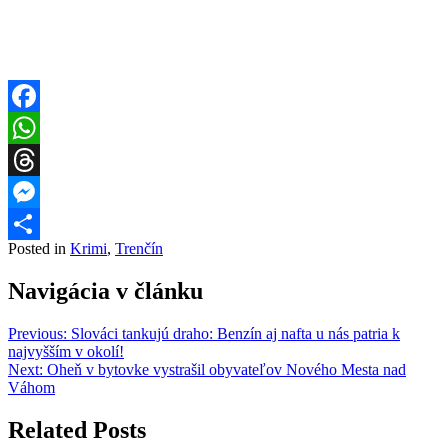
Facebook
WhatsApp
Threads
Messenger
Posted in
Krimi
,
Trenčín
Share
Navigácia v článku
Previous:
Slováci tankujú draho: Benzín aj nafta u nás patria k
najvyšším v okolí!
Next:
Oheň v bytovke vystrašil obyvateľov Nového Mesta nad
Váhom
Related Posts