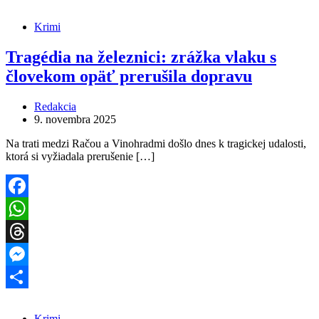
Share
Krimi
Tragédia na železnici: zrážka vlaku s
človekom opäť prerušila dopravu
Redakcia
9. novembra 2025
Na trati medzi Račou a Vinohradmi došlo dnes k tragickej udalosti,
ktorá si vyžiadala prerušenie […]
Facebook
WhatsApp
Threads
Messenger
Share
Krimi