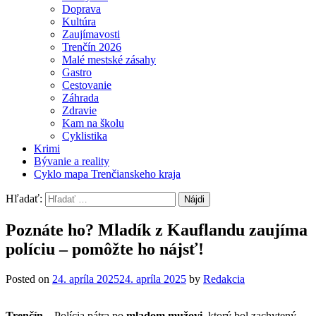
Doprava
Kultúra
Zaujímavosti
Trenčín 2026
Malé mestské zásahy
Gastro
Cestovanie
Záhrada
Zdravie
Kam na školu
Cyklistika
Krimi
Bývanie a reality
Cyklo mapa Trenčianskeho kraja
Hľadať:
Poznáte ho? Mladík z Kauflandu zaujíma
políciu – pomôžte ho nájsť!
Posted on
24. apríla 2025
24. apríla 2025
by
Redakcia
Trenčín –
Polícia pátra po
mladom mužovi
, ktorý bol zachytený