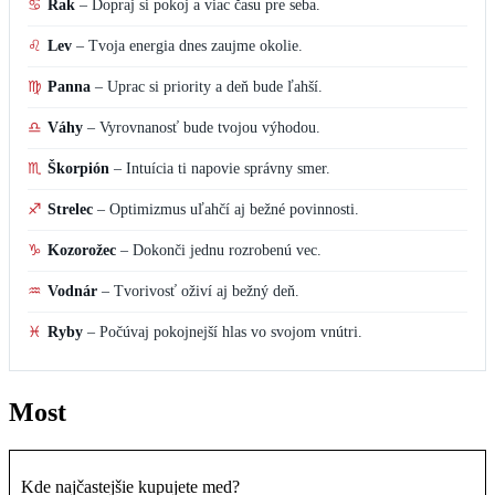
♋
Rak
–
Dopraj si pokoj a viac času pre seba.
♌
Lev
–
Tvoja energia dnes zaujme okolie.
♍
Panna
–
Uprac si priority a deň bude ľahší.
♎
Váhy
–
Vyrovnanosť bude tvojou výhodou.
♏
Škorpión
–
Intuícia ti napovie správny smer.
♐
Strelec
–
Optimizmus uľahčí aj bežné povinnosti.
♑
Kozorožec
–
Dokonči jednu rozrobenú vec.
♒
Vodnár
–
Tvorivosť oživí aj bežný deň.
♓
Ryby
–
Počúvaj pokojnejší hlas vo svojom vnútri.
Most
Kde najčastejšie kupujete med?