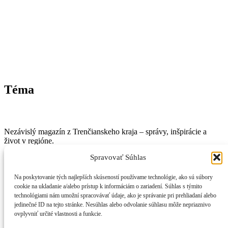
Téma
Nezávislý magazín z Trenčianskeho kraja – správy, inšpirácie a
život v regióne.
Spravovať Súhlas
📞
Kontakt
🧾
Právne informácie
Na poskytovanie tých najlepších skúseností používame technológie, ako sú súbory
🔒
Ochrana osobných údajov
cookie na ukladanie a/alebo prístup k informáciám o zariadení. Súhlas s týmito
🍪
Zásady používania cookies
technológiami nám umožní spracovávať údaje, ako je správanie pri prehliadaní alebo
⚠️
Vylúčenie zodpovednosti
jedinečné ID na tejto stránke. Nesúhlas alebo odvolanie súhlasu môže nepriaznivo
ovplyvniť určité vlastnosti a funkcie.
: Poznáte ho? Mladík z Kauflandu zaujíma políciu – pomôžte ho