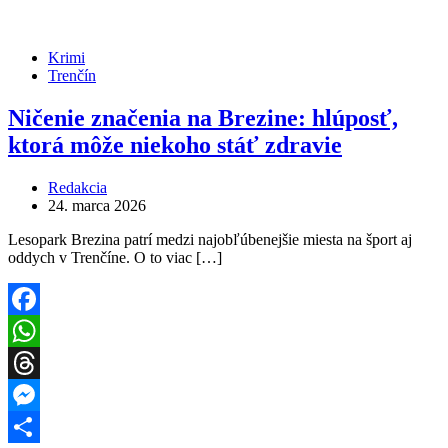
Krimi
Trenčín
Ničenie značenia na Brezine: hlúposť,
ktorá môže niekoho stáť zdravie
Redakcia
24. marca 2026
Lesopark Brezina patrí medzi najobľúbenejšie miesta na šport aj
oddych v Trenčíne. O to viac […]
Facebook
WhatsApp
Threads
Messenger