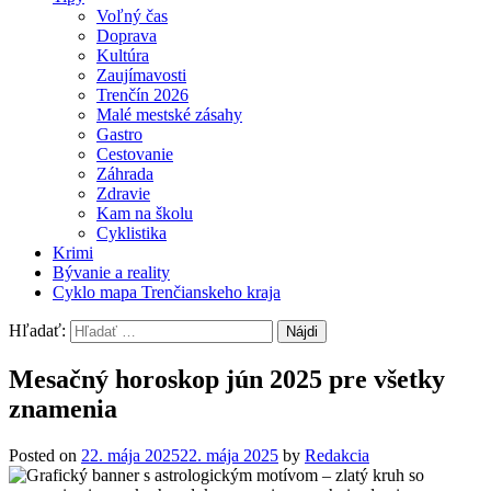
Voľný čas
Doprava
Kultúra
Zaujímavosti
Trenčín 2026
Malé mestské zásahy
Gastro
Cestovanie
Záhrada
Zdravie
Kam na školu
Cyklistika
Krimi
Bývanie a reality
Cyklo mapa Trenčianskeho kraja
Hľadať:
Mesačný horoskop jún 2025 pre všetky
znamenia
Posted on
22. mája 2025
22. mája 2025
by
Redakcia