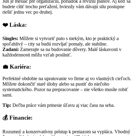
Jún je mesiac pre organizáciu, poriadok a revíziu plánov. Aj keď sa
budete cítiť trochu preťažení, hviezdy vám dávajú silu postupne
riešiť jednu vec po druhej.
❤️ Láska:
Singles:
Môžete si vytvoriť puto s niekým, kto je praktický a
spoľahlivý – city sa budú rozvíjať pomaly, ale stabilne.
Zadaní:
Zamerajte sa na budovanie dôvery. Malé láskavosti v
každodennosti môžu vzťah posilniť.
💼 Kariéra:
Perfektné obdobie na upratovanie vo firme aj vo vlastných cieľoch.
Môžete dokončiť staré úlohy alebo sa pustiť do niečoho
systematického. Pozor na prepracovanie – nie všetko musíte robiť
sami.
Tip:
Deľba práce vám prinesie úľavu aj viac času na seba.
💰 Financie:
Rozumný a konzervatívny prístup k peniazom sa vypláca. Vhodný