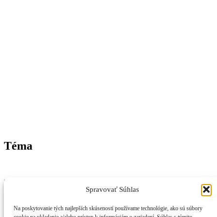
Téma
Nezávislý magazín z Trenčianskeho kraja – správy, inšpirácie a
život v regióne.
📞
Kontakt
🧾
Právne informácie
🔒
Ochrana osobných údajov
🍪
Zásady používania cookies
⚠️
Vylúčenie zodpovednosti
: Mesačný horoskop jún 2025 pre všetky znamenia
© 2026 trencianskykraj.sk. Všetky práva vyhradené. Obsah je
chránený autorským právom – akékoľvek použitie je možné len so
súhlasom redakcie.
Spravovať Súhlas
Copyright © 2026
Správy z Trenčína a kraja
Theme: Adore News
By
Adore Themes
.
Na poskytovanie tých najlepších skúseností používame technológie, ako sú súbory