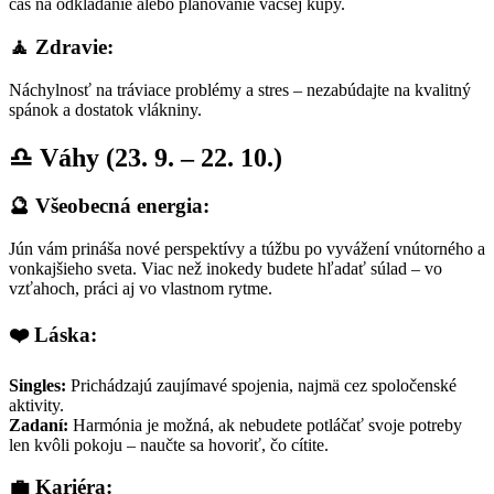
čas na odkladanie alebo plánovanie väčšej kúpy.
🧘 Zdravie:
Náchylnosť na tráviace problémy a stres – nezabúdajte na kvalitný
spánok a dostatok vlákniny.
♎ Váhy (23. 9. – 22. 10.)
🔮 Všeobecná energia:
Jún vám prináša nové perspektívy a túžbu po vyvážení vnútorného a
vonkajšieho sveta. Viac než inokedy budete hľadať súlad – vo
vzťahoch, práci aj vo vlastnom rytme.
❤️ Láska:
Singles:
Prichádzajú zaujímavé spojenia, najmä cez spoločenské
aktivity.
Zadaní:
Harmónia je možná, ak nebudete potláčať svoje potreby
len kvôli pokoju – naučte sa hovoriť, čo cítite.
💼 Kariéra: