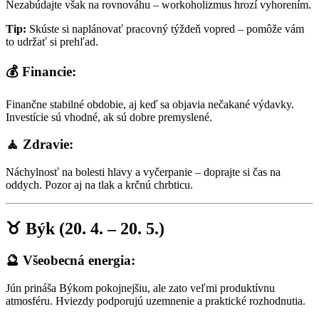
Nezabúdajte však na rovnováhu – workoholizmus hrozí vyhorením.
Tip:
Skúste si naplánovať pracovný týždeň vopred – pomôže vám
to udržať si prehľad.
💰 Financie:
Finančne stabilné obdobie, aj keď sa objavia nečakané výdavky.
Investície sú vhodné, ak sú dobre premyslené.
🧘 Zdravie:
Náchylnosť na bolesti hlavy a vyčerpanie – doprajte si čas na
oddych. Pozor aj na tlak a krčnú chrbticu.
♉ Býk (20. 4. – 20. 5.)
🔮 Všeobecná energia:
Jún prináša Býkom pokojnejšiu, ale zato veľmi produktívnu
atmosféru. Hviezdy podporujú uzemnenie a praktické rozhodnutia.