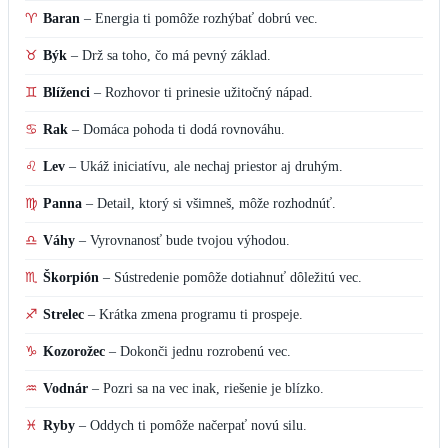
♏
Škorpión
–
Sústredenie pomôže dotiahnuť dôležitú vec.
♐
Strelec
–
Krátka zmena programu ti prospeje.
♑
Kozorožec
–
Dokonči jednu rozrobenú vec.
♒
Vodnár
–
Pozri sa na vec inak, riešenie je blízko.
♓
Ryby
–
Oddych ti pomôže načerpať novú silu.
Most
Kde najčastejšie kupujete med?
Priamo od lokálneho včelára
V supermarkete
Na trhu alebo v špecializovanej predajni
Med nekupujem
Vote