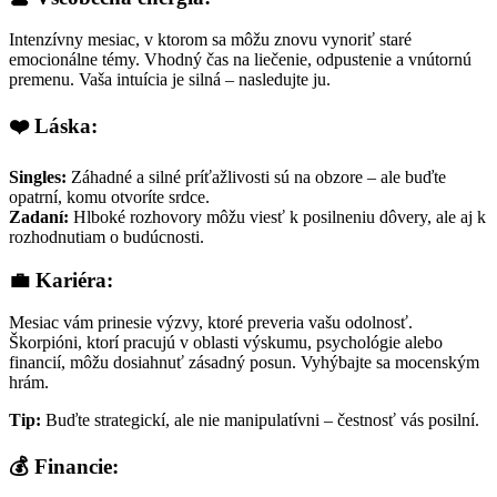
Intenzívny mesiac, v ktorom sa môžu znovu vynoriť staré
emocionálne témy. Vhodný čas na liečenie, odpustenie a vnútornú
premenu. Vaša intuícia je silná – nasledujte ju.
❤️ Láska:
Singles:
Záhadné a silné príťažlivosti sú na obzore – ale buďte
opatrní, komu otvoríte srdce.
Zadaní:
Hlboké rozhovory môžu viesť k posilneniu dôvery, ale aj k
rozhodnutiam o budúcnosti.
💼 Kariéra:
Mesiac vám prinesie výzvy, ktoré preveria vašu odolnosť.
Škorpióni, ktorí pracujú v oblasti výskumu, psychológie alebo
financií, môžu dosiahnuť zásadný posun. Vyhýbajte sa mocenským
hrám.
Tip:
Buďte strategickí, ale nie manipulatívni – čestnosť vás posilní.
💰 Financie: