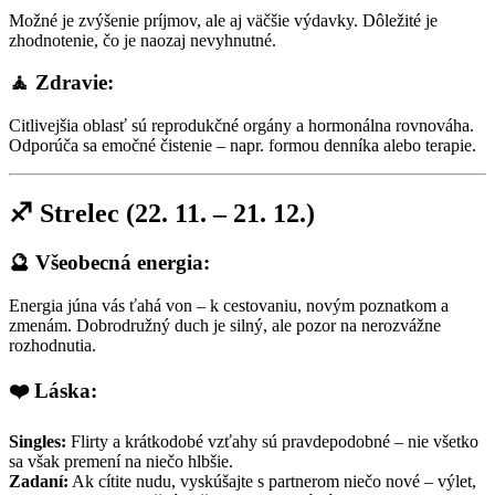
Možné je zvýšenie príjmov, ale aj väčšie výdavky. Dôležité je
zhodnotenie, čo je naozaj nevyhnutné.
🧘 Zdravie:
Citlivejšia oblasť sú reprodukčné orgány a hormonálna rovnováha.
Odporúča sa emočné čistenie – napr. formou denníka alebo terapie.
♐ Strelec (22. 11. – 21. 12.)
🔮 Všeobecná energia:
Energia júna vás ťahá von – k cestovaniu, novým poznatkom a
zmenám. Dobrodružný duch je silný, ale pozor na nerozvážne
rozhodnutia.
❤️ Láska:
Singles:
Flirty a krátkodobé vzťahy sú pravdepodobné – nie všetko
sa však premení na niečo hlbšie.
Zadaní:
Ak cítite nudu, vyskúšajte s partnerom niečo nové – výlet,