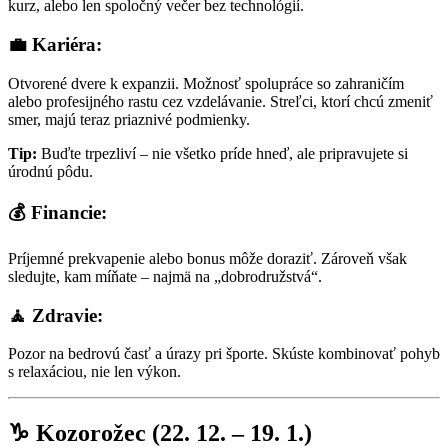
kurz, alebo len spoločný večer bez technológií.
💼 Kariéra:
Otvorené dvere k expanzii. Možnosť spolupráce so zahraničím
alebo profesijného rastu cez vzdelávanie. Streľci, ktorí chcú zmeniť
smer, majú teraz priaznivé podmienky.
Tip:
Buďte trpezliví – nie všetko príde hneď, ale pripravujete si
úrodnú pôdu.
💰 Financie:
Príjemné prekvapenie alebo bonus môže doraziť. Zároveň však
sledujte, kam míňate – najmä na „dobrodružstvá“.
🧘 Zdravie:
Pozor na bedrovú časť a úrazy pri športe. Skúste kombinovať pohyb
s relaxáciou, nie len výkon.
♑ Kozorožec (22. 12. – 19. 1.)