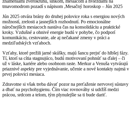
Jún 2025 otvára brány do druhej polovice roka s energiou nových
možností, zrelosti a jasnejších rozhodnutí. Po emocionálne
náročnejších mesiacoch nastáva čas na konsolidáciu a praktické
kroky. Vzdušné a ohnivé energie budú v pohybe, čo podporí
komunikáciu, cestovanie, ale aj nečakané zmeny v práci a
medziľudských vzťahoch.
Vzťahy, ktoré prežili jarné skúšky, majú šancu prejsť do hlbšej fázy.
Tí, ktorí sa cítia stagnujúco, budú motivovaní pohnúť sa ďalej – či
už v láske, kariére alebo osobnom raste. Merkur a Venuša vytvárajú
priaznivé aspekty pre vyjednávanie, učenie a nové kontakty najmä v
prvej polovici mesiaca.
Zdravotne si však treba dávať pozor na preťaženie nervovej sústavy
a dbať na psychohygienu. Čím viac rovnováhy si udržíš medzi
prácou, srdcom a telom, tým plynulejšie sa ti bude dariť.