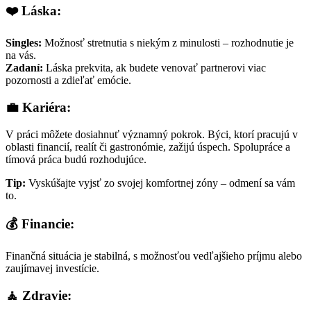
❤️ Láska:
Singles:
Možnosť stretnutia s niekým z minulosti – rozhodnutie je
na vás.
Zadaní:
Láska prekvita, ak budete venovať partnerovi viac
pozornosti a zdieľať emócie.
💼 Kariéra:
V práci môžete dosiahnuť významný pokrok. Býci, ktorí pracujú v
oblasti financií, realít či gastronómie, zažijú úspech. Spolupráce a
tímová práca budú rozhodujúce.
Tip:
Vyskúšajte vyjsť zo svojej komfortnej zóny – odmení sa vám
to.
💰 Financie:
Finančná situácia je stabilná, s možnosťou vedľajšieho príjmu alebo
zaujímavej investície.
🧘 Zdravie: