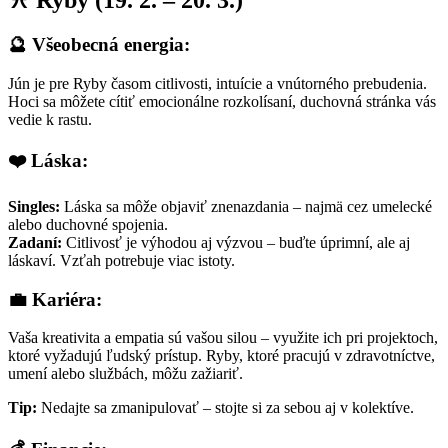
🔮 Všeobecná energia:
Jún je pre Ryby časom citlivosti, intuície a vnútorného prebudenia.
Hoci sa môžete cítiť emocionálne rozkolísaní, duchovná stránka vás
vedie k rastu.
❤️ Láska:
Singles:
Láska sa môže objaviť znenazdania – najmä cez umelecké
alebo duchovné spojenia.
Zadaní:
Citlivosť je výhodou aj výzvou – buďte úprimní, ale aj
láskaví. Vzťah potrebuje viac istoty.
💼 Kariéra:
Vaša kreativita a empatia sú vašou silou – využite ich pri projektoch,
ktoré vyžadujú ľudský prístup. Ryby, ktoré pracujú v zdravotníctve,
umení alebo službách, môžu zažiariť.
Tip:
Nedajte sa zmanipulovať – stojte si za sebou aj v kolektíve.