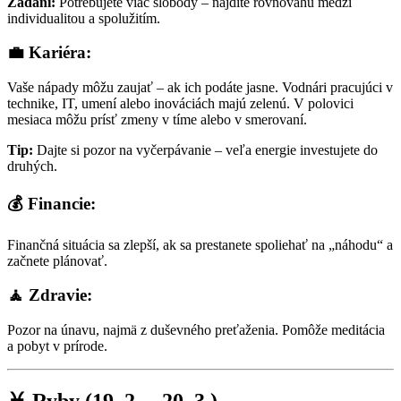
Zadaní:
Potrebujete viac slobody – nájdite rovnováhu medzi
individualitou a spolužitím.
💼 Kariéra:
Vaše nápady môžu zaujať – ak ich podáte jasne. Vodnári pracujúci v
technike, IT, umení alebo inováciách majú zelenú. V polovici
mesiaca môžu prísť zmeny v tíme alebo v smerovaní.
Tip:
Dajte si pozor na vyčerpávanie – veľa energie investujete do
druhých.
💰 Financie:
Finančná situácia sa zlepší, ak sa prestanete spoliehať na „náhodu“ a
začnete plánovať.
🧘 Zdravie:
Pozor na únavu, najmä z duševného preťaženia. Pomôže meditácia
a pobyt v prírode.
♓ Ryby (19. 2. – 20. 3.)