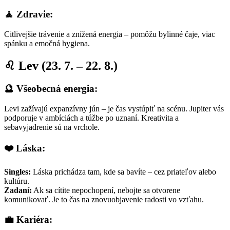
🧘 Zdravie:
Citlivejšie trávenie a znížená energia – pomôžu bylinné čaje, viac
spánku a emočná hygiena.
♌ Lev (23. 7. – 22. 8.)
🔮 Všeobecná energia:
Levi zažívajú expanzívny jún – je čas vystúpiť na scénu. Jupiter vás
podporuje v ambíciách a túžbe po uznaní. Kreativita a
sebavyjadrenie sú na vrchole.
❤️ Láska:
Singles:
Láska prichádza tam, kde sa bavíte – cez priateľov alebo
kultúru.
Zadaní:
Ak sa cítite nepochopení, nebojte sa otvorene
komunikovať. Je to čas na znovuobjavenie radosti vo vzťahu.
💼 Kariéra: