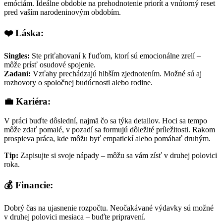
emóciám. Ideálne obdobie na prehodnotenie priorít a vnútorný reset
pred vaším narodeninovým obdobím.
❤️ Láska:
Singles:
Ste priťahovaní k ľuďom, ktorí sú emocionálne zrelí –
môže prísť osudové spojenie.
Zadaní:
Vzťahy prechádzajú hlbším zjednotením. Možné sú aj
rozhovory o spoločnej budúcnosti alebo rodine.
💼 Kariéra:
V práci buďte dôslední, najmä čo sa týka detailov. Hoci sa tempo
môže zdať pomalé, v pozadí sa formujú dôležité príležitosti. Rakom
prospieva práca, kde môžu byť empatickí alebo pomáhať druhým.
Tip:
Zapisujte si svoje nápady – môžu sa vám zísť v druhej polovici
roka.
💰 Financie:
Dobrý čas na ujasnenie rozpočtu. Neočakávané výdavky sú možné
v druhej polovici mesiaca – buďte pripravení.