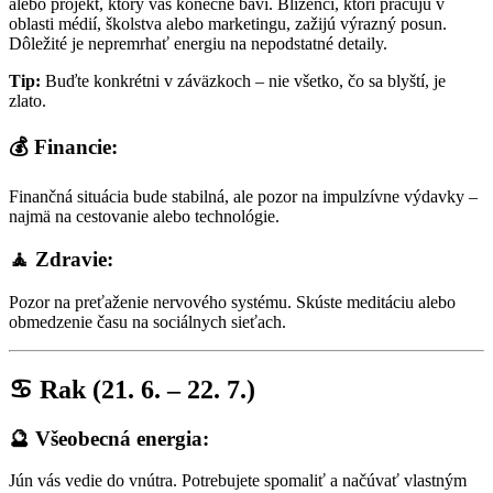
alebo projekt, ktorý vás konečne baví. Blíženci, ktorí pracujú v
oblasti médií, školstva alebo marketingu, zažijú výrazný posun.
Dôležité je nepremrhať energiu na nepodstatné detaily.
Tip:
Buďte konkrétni v záväzkoch – nie všetko, čo sa blyští, je
zlato.
💰 Financie:
Finančná situácia bude stabilná, ale pozor na impulzívne výdavky –
najmä na cestovanie alebo technológie.
🧘 Zdravie:
Pozor na preťaženie nervového systému. Skúste meditáciu alebo
obmedzenie času na sociálnych sieťach.
♋ Rak (21. 6. – 22. 7.)
🔮 Všeobecná energia:
Jún vás vedie do vnútra. Potrebujete spomaliť a načúvať vlastným