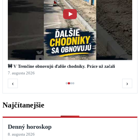
‹
›
Najčítanejšie
Denný horoskop
8. augusta 2026
♈
Baran
–
Energia ti pomôže rozhýbať dobrú vec.
♉
Býk
–
Drž sa toho, čo má pevný základ.
♊
Blíženci
–
Rozhovor ti prinesie užitočný nápad.
♋
Rak
–
Domáca pohoda ti dodá rovnováhu.
♌
Lev
–
Ukáž iniciatívu, ale nechaj priestor aj druhým.
♍
Panna
–
Detail, ktorý si všimneš, môže rozhodnúť.
♎
Váhy
–
Vyrovnanosť bude tvojou výhodou.