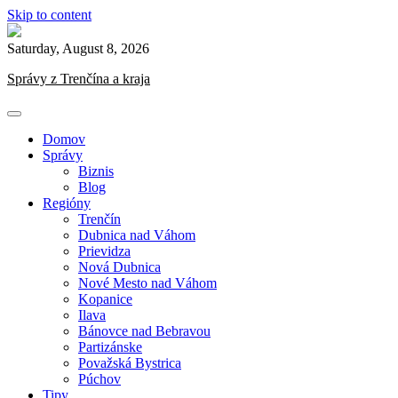
Skip to content
Saturday, August 8, 2026
Správy z Trenčína a kraja
Domov
Správy
Biznis
Blog
Regióny
Trenčín
Dubnica nad Váhom
Prievidza
Nová Dubnica
Nové Mesto nad Váhom
Kopanice
Ilava
Bánovce nad Bebravou
Partizánske
Považská Bystrica
Púchov
Tipy