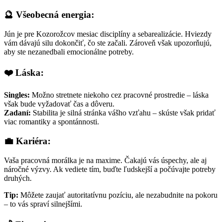
🔮 Všeobecná energia:
Jún je pre Kozorožcov mesiac disciplíny a sebarealizácie. Hviezdy
vám dávajú silu dokončiť, čo ste začali. Zároveň však upozorňujú,
aby ste nezanedbali emocionálne potreby.
❤️ Láska:
Singles:
Možno stretnete niekoho cez pracovné prostredie – láska
však bude vyžadovať čas a dôveru.
Zadaní:
Stabilita je silná stránka vášho vzťahu – skúste však pridať
viac romantiky a spontánnosti.
💼 Kariéra:
Vaša pracovná morálka je na maxime. Čakajú vás úspechy, ale aj
náročné výzvy. Ak vediete tím, buďte ľudskejší a počúvajte potreby
druhých.
Tip:
Môžete zaujať autoritatívnu pozíciu, ale nezabudnite na pokoru
– to vás spraví silnejšími.