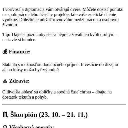
Tvorivosť a diplomacia vám otvárajú dvere. Môžete dostať ponuku
na spoluprácu alebo účasť v projekte, kde vaše estetické cítenie
vynikne. Dôležité je udržať rovnováhu medzi prácou a osobným
životom.
Tip:
Dajte si pozor, aby ste sa nepreťažovali len kvôli druhým –
nastavte si hranice.
💰 Financie:
Stabilita s možnosťou dodatočného príjmu. Investície do dizajnu
alebo krásy môžu byť výhodné.
🧘 Zdravie:
Citlivejšia oblasť sú obličky a spodná časť chrbta – dbajte na
dostatok tekutín a pohyb.
♏ Škorpión (23. 10. – 21. 11.)
🔮 Všeobecná energia: