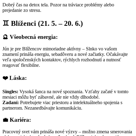
Dobrý čas na detox tela. Pozor na tráviace problémy alebo
prejedanie zo stresu.
♊ Blíženci (21. 5. – 20. 6.)
🔮 Všeobecná energia:
Jún je pre Blížencov mimoriadne aktívny – Slnko vo vašom
znamení prináša energiu, sebadôveru a nové začiatky. Očakávajte
veľa spoločenských kontaktov, rýchlych rozhodnutí a nutnosť
reagovať flexibilne.
❤️ Láska:
Singles:
Vysoká šanca na nové spoznania. Vzťahy začaté v tomto
mesiaci môžu byť zábavné, ale nie vždy dlhodobé.
Zadaní:
Potrebujete viac priestoru a intelektuálneho spojenia s
partnerom. Nezanedbávajte komunikáciu.
💼 Kariéra:
Pracovný svet vám prináša nové výzvy – možno zmena smerovania