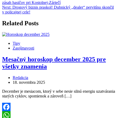
zásah hasičov pri Kostolnej-Záriečí
Next:
Drogový biznis praskol! Dubnický „dealer“ pervitínu skončil
v policajnej cele!
Related Posts
Tipy
Zaujímavosti
Mesačný horoskop december 2025 pre
všetky znamenia
Redakcia
18. novembra 2025
December je mesiacom, ktorý v sebe nesie silnú energiu uzatvárania
starých cyklov, spomienok a zároveň […]
Facebook