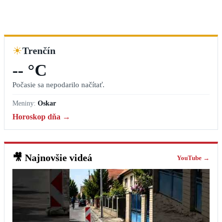
☀
Trenčín
-- °C
Počasie sa nepodarilo načítať.
Meniny:
Oskar
Horoskop dňa →
🎥
Najnovšie videá
YouTube →
🏛️ Pod Farskými schodmi sa dokončuje obnova historického
domu v Trenčíne #trencin
7. augusta 2026