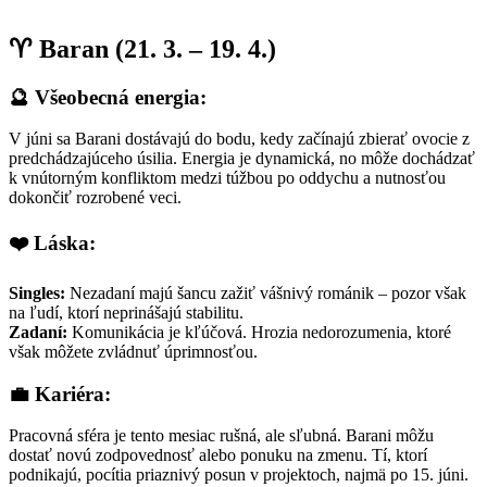
♈ Baran (21. 3. – 19. 4.)
🔮 Všeobecná energia:
V júni sa Barani dostávajú do bodu, kedy začínajú zbierať ovocie z
predchádzajúceho úsilia. Energia je dynamická, no môže dochádzať
k vnútorným konfliktom medzi túžbou po oddychu a nutnosťou
dokončiť rozrobené veci.
❤️ Láska:
Singles:
Nezadaní majú šancu zažiť vášnivý románik – pozor však
na ľudí, ktorí neprinášajú stabilitu.
Zadaní:
Komunikácia je kľúčová. Hrozia nedorozumenia, ktoré
však môžete zvládnuť úprimnosťou.
💼 Kariéra:
Pracovná sféra je tento mesiac rušná, ale sľubná. Barani môžu
dostať novú zodpovednosť alebo ponuku na zmenu. Tí, ktorí
podnikajú, pocítia priaznivý posun v projektoch, najmä po 15. júni.