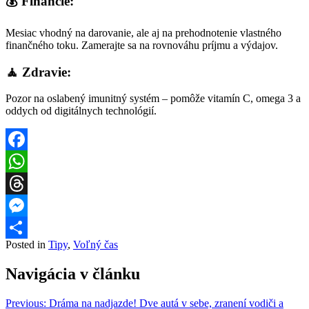
💰 Financie:
Mesiac vhodný na darovanie, ale aj na prehodnotenie vlastného
finančného toku. Zamerajte sa na rovnováhu príjmu a výdajov.
🧘 Zdravie:
Pozor na oslabený imunitný systém – pomôže vitamín C, omega 3 a
oddych od digitálnych technológií.
Facebook
WhatsApp
Threads
Messenger
Posted in
Tipy
,
Voľný čas
Share
Navigácia v článku
Previous:
Dráma na nadjazde! Dve autá v sebe, zranení vodiči a