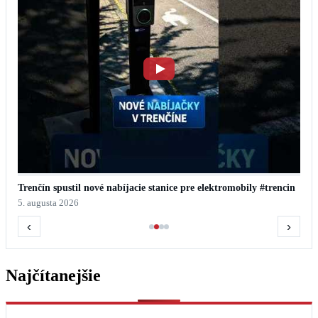
Trenčín spustil nové nabíjacie stanice pre elektromobily #trencin
5. augusta 2026
‹
›
Najčítanejšie