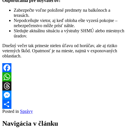
Odporúčania pre obyvateľov:
Zabezpečte voľne položené predmety na balkónoch a
terasách.
Nepodceňujte vietor, aj keď obloha ešte vyzerá pokojne –
nebezpečenstvo môže prísť náhle.
Sledujte aktuálnu situáciu a výstrahy SHMÚ alebo miestnych
úradov.
Dnešný večer tak prinesie nielen úľavu od horúčav, ale aj riziko
veterných škôd. Opatrnosť je na mieste, najmä v exponovaných
oblastiach.
Facebook
WhatsApp
Threads
Messenger
Posted in
Správy
Share
Navigácia v článku