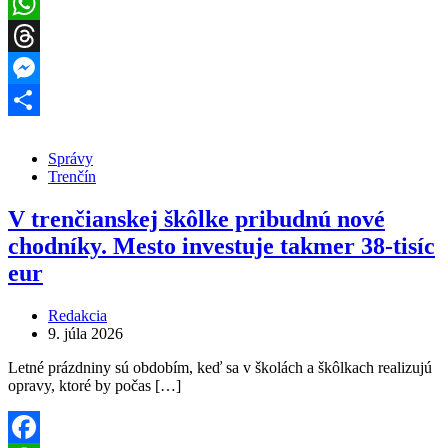
Facebook
WhatsApp
Threads
Messenger
Share
Správy
Trenčín
V trenčianskej škôlke pribudnú nové
chodníky. Mesto investuje takmer 38-tisíc
eur
Redakcia
9. júla 2026
Letné prázdniny sú obdobím, keď sa v školách a škôlkach realizujú
opravy, ktoré by počas […]