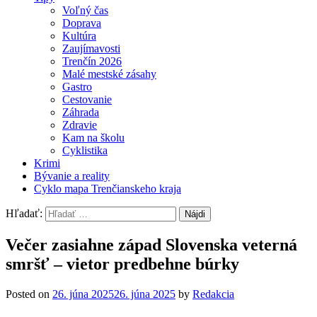
Voľný čas
Doprava
Kultúra
Zaujímavosti
Trenčín 2026
Malé mestské zásahy
Gastro
Cestovanie
Záhrada
Zdravie
Kam na školu
Cyklistika
Krimi
Bývanie a reality
Cyklo mapa Trenčianskeho kraja
Hľadať:
Večer zasiahne západ Slovenska veterná
smršť – vietor predbehne búrky
Posted on
26. júna 2025
26. júna 2025
by
Redakcia