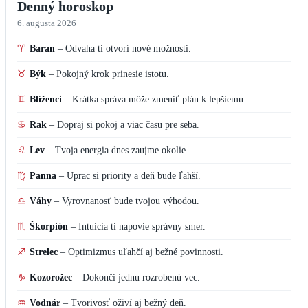
Denný horoskop
6. augusta 2026
♈
Baran
–
Odvaha ti otvorí nové možnosti.
♉
Býk
–
Pokojný krok prinesie istotu.
♊
Blíženci
–
Krátka správa môže zmeniť plán k lepšiemu.
♋
Rak
–
Dopraj si pokoj a viac času pre seba.
♌
Lev
–
Tvoja energia dnes zaujme okolie.
♍
Panna
–
Uprac si priority a deň bude ľahší.
♎
Váhy
–
Vyrovnanosť bude tvojou výhodou.
♏
Škorpión
–
Intuícia ti napovie správny smer.
♐
Strelec
–
Optimizmus uľahčí aj bežné povinnosti.
♑
Kozorožec
–
Dokonči jednu rozrobenú vec.
♒
Vodnár
–
Tvorivosť oživí aj bežný deň.