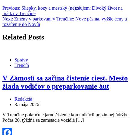
Previous:
Sliepky, kozy a mestský (ne)záujem: Divoký život na
hrádzi v Trenčíne
Next:
Zmeny v parkovaní v Trenčíne: Nové pásma, vyššie ceny a
rozšírenie do Novín
Related Posts
Správy
Trenčín
V Zámostí sa začína čistenie ciest. Mesto
žiada vodičov o preparkovanie áut
Redakcia
8. mája 2026
V Trenčíne pokračuje jarné čistenie komunikácií po zimnej údržbe.
Počas 20. týždňa sa zametacie vozidlá […]