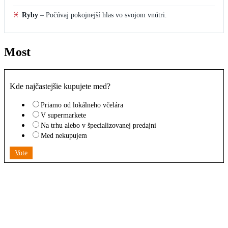
♓
Ryby
–
Počúvaj pokojnejší hlas vo svojom vnútri.
Most
Kde najčastejšie kupujete med?
Priamo od lokálneho včelára
V supermarkete
Na trhu alebo v špecializovanej predajni
Med nekupujem
Vote