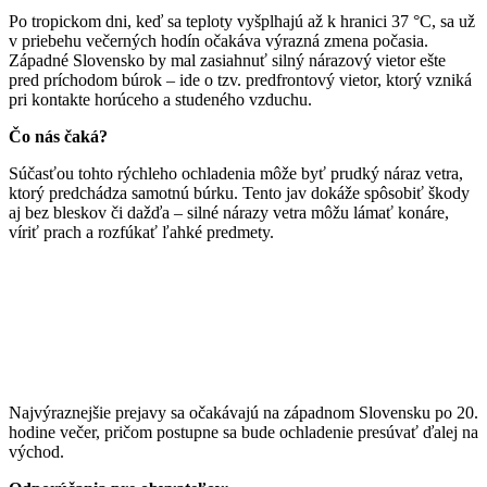
Po tropickom dni, keď sa teploty vyšplhajú až k hranici 37 °C, sa už
v priebehu večerných hodín očakáva výrazná zmena počasia.
Západné Slovensko by mal zasiahnuť silný nárazový vietor ešte
pred príchodom búrok – ide o tzv. predfrontový vietor, ktorý vzniká
pri kontakte horúceho a studeného vzduchu.
Čo nás čaká?
Súčasťou tohto rýchleho ochladenia môže byť prudký náraz vetra,
ktorý predchádza samotnú búrku. Tento jav dokáže spôsobiť škody
aj bez bleskov či dažďa – silné nárazy vetra môžu lámať konáre,
víriť prach a rozfúkať ľahké predmety.
Najvýraznejšie prejavy sa očakávajú na západnom Slovensku po 20.
hodine večer, pričom postupne sa bude ochladenie presúvať ďalej na
východ.