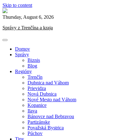
Skip to content
Thursday, August 6, 2026
Správy z Trenčína a kraja
Domov
Správy
Biznis
Blog
Regióny
Trenčín
Dubnica nad Váhom
Prievidza
Nová Dubnica
Nové Mesto nad Váhom
Kopanice
Ilava
Bánovce nad Bebravou
Partizánske
Považská Bystrica
Púchov
Tipy