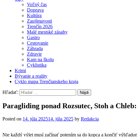
Voľný čas
Doprava
Kultúra
Zaujímavosti
Trenčín 2026
Malé mestské zásahy
Gastro
Cestovanie
Záhrada
Zdravie
Kam na školu
Cyklistika
Krimi
Bývanie a reality
Cyklo mapa Trenčianskeho kraja
Hľadať:
Paragliding ponad Rozsutec, Stoh a Chleb:
Posted on
14. júla 2025
14. júla 2025
by
Redakcia
Nie každý výlet musí začínať potením sa do kopca a končiť výhľadom