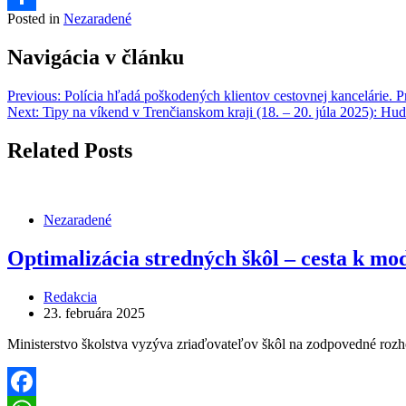
Posted in
Nezaradené
Share
Navigácia v článku
Previous:
Polícia hľadá poškodených klientov cestovnej kancelárie. Pri
Next:
Tipy na víkend v Trenčianskom kraji (18. – 20. júla 2025): Hudb
Related Posts
Nezaradené
Optimalizácia stredných škôl – cesta k m
Redakcia
23. februára 2025
Ministerstvo školstva vyzýva zriaďovateľov škôl na zodpovedné rozh