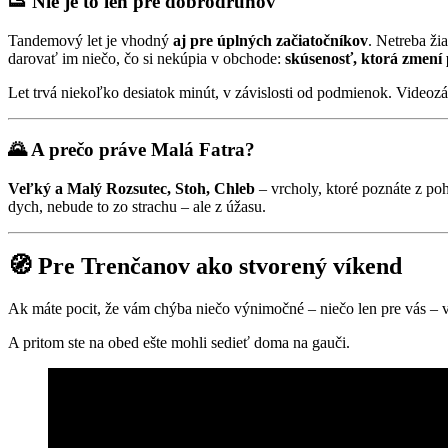
👟 Nie je to len pre dobrodruhov
Tandemový let je vhodný
aj pre úplných začiatočníkov
. Netreba ži
darovať im niečo, čo si nekúpia v obchode:
skúsenosť, ktorá zmení
Let trvá niekoľko desiatok minút, v závislosti od podmienok. Videoz
🌄 A prečo práve Malá Fatra?
Veľký a Malý Rozsutec, Stoh, Chleb
– vrcholy, ktoré poznáte z poh
dych, nebude to zo strachu – ale z úžasu.
🧭 Pre Trenčanov ako stvorený víkend
Ak máte pocit, že vám chýba niečo výnimočné – niečo len pre vás – vys
A pritom ste na obed ešte mohli sedieť doma na gauči.