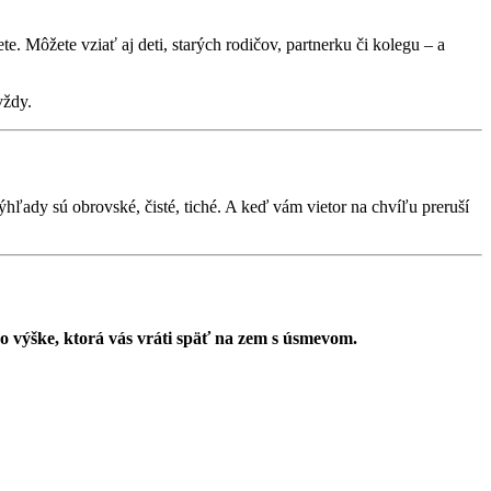
te. Môžete vziať aj deti, starých rodičov, partnerku či kolegu – a
vždy.
ýhľady sú obrovské, čisté, tiché. A keď vám vietor na chvíľu preruší
o výške, ktorá vás vráti späť na zem s úsmevom.