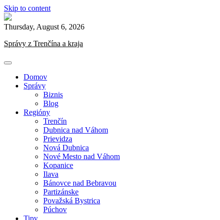
Skip to content
Thursday, August 6, 2026
Správy z Trenčína a kraja
Domov
Správy
Biznis
Blog
Regióny
Trenčín
Dubnica nad Váhom
Prievidza
Nová Dubnica
Nové Mesto nad Váhom
Kopanice
Ilava
Bánovce nad Bebravou
Partizánske
Považská Bystrica
Púchov
Tipy