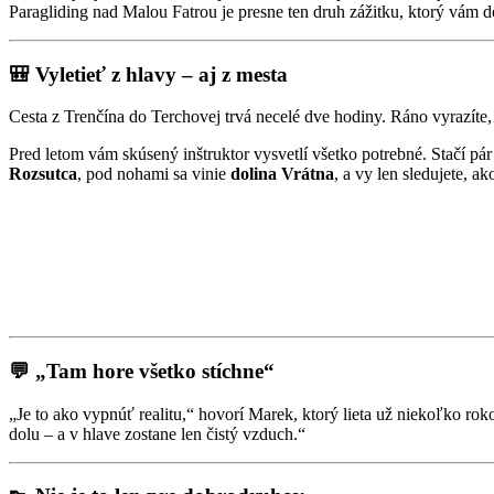
Paragliding nad Malou Fatrou je presne ten druh zážitku, ktorý vám 
🎒 Vyletieť z hlavy – aj z mesta
Cesta z Trenčína do Terchovej trvá necelé dve hodiny. Ráno vyrazíte, 
Pred letom vám skúsený inštruktor vysvetlí všetko potrebné. Stačí pár
Rozsutca
, pod nohami sa vinie
dolina Vrátna
, a vy len sledujete, 
💬 „Tam hore všetko stíchne“
„Je to ako vypnúť realitu,“ hovorí Marek, ktorý lieta už niekoľko rok
dolu – a v hlave zostane len čistý vzduch.“