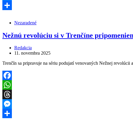
Messenger
Share
Nezaradené
Nežnú revolúciu si v Trenčíne pripomenie
Redakcia
11. novembra 2025
Trenčín sa pripravuje na sériu podujatí venovaných Nežnej revolúci
Facebook
WhatsApp
Threads
Messenger
Share