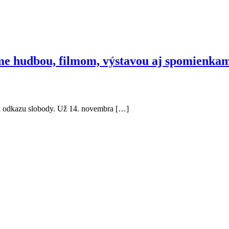
me hudbou, filmom, výstavou aj spomienka
i a odkazu slobody. Už 14. novembra […]