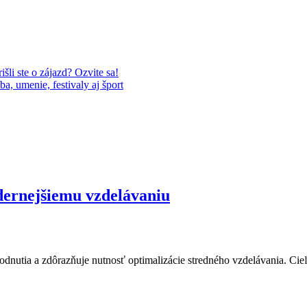
šli ste o zájazd? Ozvite sa!
a, umenie, festivaly aj šport
odernejšiemu vzdelávaniu
odnutia a zdôrazňuje nutnosť optimalizácie stredného vzdelávania. Ci