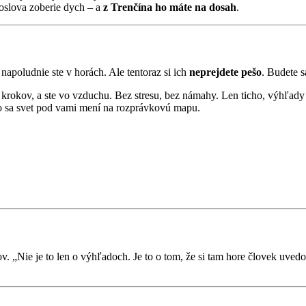
doslova zoberie dych – a
z Trenčína ho máte na dosah
.
napoludnie ste v horách. Ale tentoraz si ich
neprejdete pešo
. Budete 
 krokov, a ste vo vzduchu. Bez stresu, bez námahy. Len ticho, výhľady 
ako sa svet pod vami mení na rozprávkovú mapu.
ov. „Nie je to len o výhľadoch. Je to o tom, že si tam hore človek uve