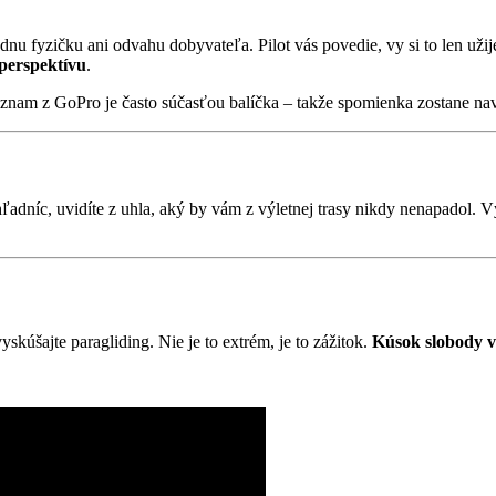
adnu fyzičku ani odvahu dobyvateľa. Pilot vás povedie, vy si to len užije
 perspektívu
.
áznam z GoPro je často súčasťou balíčka – takže spomienka zostane na
ľadníc, uvidíte z uhla, aký by vám z výletnej trasy nikdy nenapadol. V
kúšajte paragliding. Nie je to extrém, je to zážitok.
Kúsok slobody v