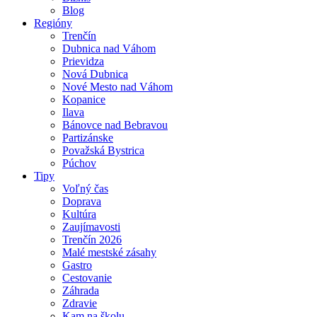
Blog
Regióny
Trenčín
Dubnica nad Váhom
Prievidza
Nová Dubnica
Nové Mesto nad Váhom
Kopanice
Ilava
Bánovce nad Bebravou
Partizánske
Považská Bystrica
Púchov
Tipy
Voľný čas
Doprava
Kultúra
Zaujímavosti
Trenčín 2026
Malé mestské zásahy
Gastro
Cestovanie
Záhrada
Zdravie
Kam na školu