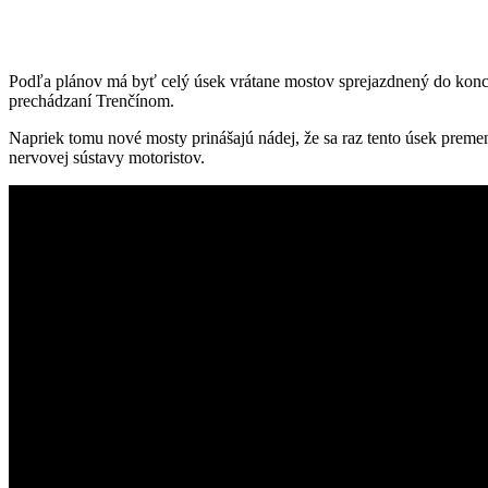
Podľa plánov má byť celý úsek vrátane mostov sprejazdnený do konc
prechádzaní Trenčínom.
Napriek tomu nové mosty prinášajú nádej, že sa raz tento úsek preme
nervovej sústavy motoristov.