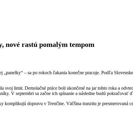
ly, nové rastú pomalým tempom
„panelky“ – sa po rokoch čakania konečne pracuje. Podľa Slovenskej s
 svoj limit. Demolačné práce boli ukončené na jar tohto roka a odvtedy 
sníky. V septembri sa začne ich spínanie a následne budú pokračovať ďa
zky komplikujú dopravu v Trenčíne. Väčšina tranzitu je presmerovaná c