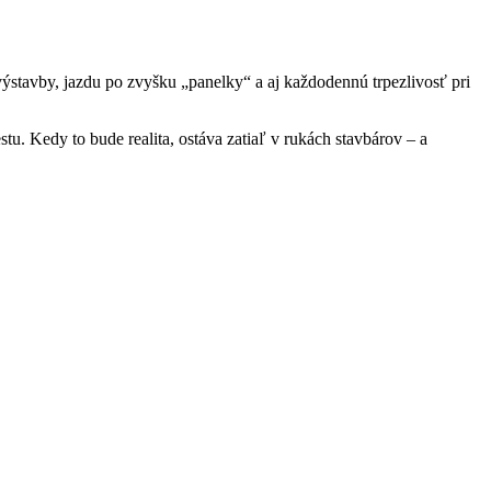
stavby, jazdu po zvyšku „panelky“ a aj každodennú trpezlivosť pri
u. Kedy to bude realita, ostáva zatiaľ v rukách stavbárov – a