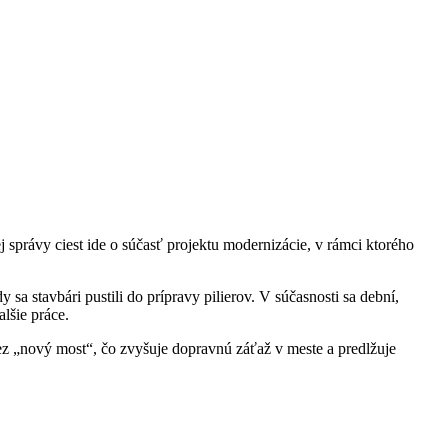
právy ciest ide o súčasť projektu modernizácie, v rámci ktorého
sa stavbári pustili do prípravy pilierov. V súčasnosti sa dební,
lšie práce.
ez „nový most“, čo zvyšuje dopravnú záťaž v meste a predlžuje