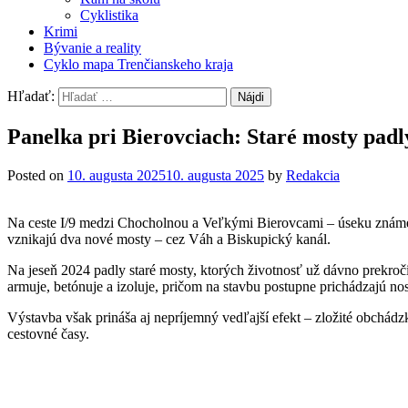
Cyklistika
Krimi
Bývanie a reality
Cyklo mapa Trenčianskeho kraja
Hľadať:
Panelka pri Bierovciach: Staré mosty pad
Posted on
10. augusta 2025
10. augusta 2025
by
Redakcia
Na ceste I/9 medzi Chocholnou a Veľkými Bierovcami – úseku známej 
vznikajú dva nové mosty – cez Váh a Biskupický kanál.
Na jeseň 2024 padly staré mosty, ktorých životnosť už dávno prekročila
armuje, betónuje a izoluje, pričom na stavbu postupne prichádzajú no
Výstavba však prináša aj nepríjemný vedľajší efekt – zložité obchád
cestovné časy.