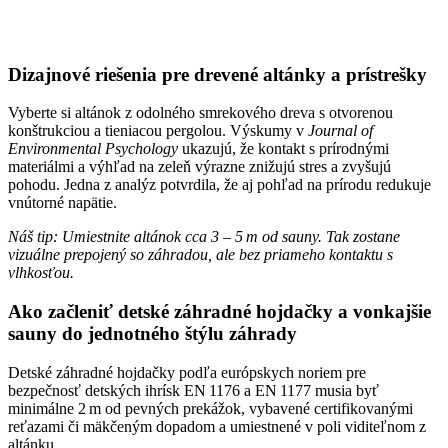
Dizajnové riešenia pre drevené altánky a prístrešky
Vyberte si altánok z odolného smrekového dreva s otvorenou
konštrukciou a tieniacou pergolou. Výskumy v
Journal of
Environmental Psychology
ukazujú, že kontakt s prírodnými
materiálmi a výhľad na zeleň výrazne znižujú stres a zvyšujú
pohodu. Jedna z analýz potvrdila, že aj pohľad na prírodu redukuje
vnútorné napätie.
Náš tip: Umiestnite altánok cca 3 – 5 m od sauny. Tak zostane
vizuálne prepojený so záhradou, ale bez priameho kontaktu s
vlhkosťou.
Ako začleniť detské záhradné hojdačky a vonkajšie
sauny do jednotného štýlu záhrady
Detské záhradné hojdačky podľa európskych noriem pre
bezpečnosť detských ihrísk EN 1176 a EN 1177 musia byť
minimálne 2 m od pevných prekážok, vybavené certifikovanými
reťazami či mäkčeným dopadom a umiestnené v poli viditeľnom z
altánku.