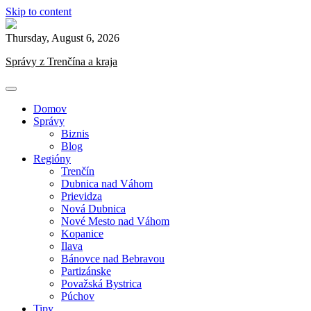
Skip to content
Thursday, August 6, 2026
Správy z Trenčína a kraja
Domov
Správy
Biznis
Blog
Regióny
Trenčín
Dubnica nad Váhom
Prievidza
Nová Dubnica
Nové Mesto nad Váhom
Kopanice
Ilava
Bánovce nad Bebravou
Partizánske
Považská Bystrica
Púchov
Tipy