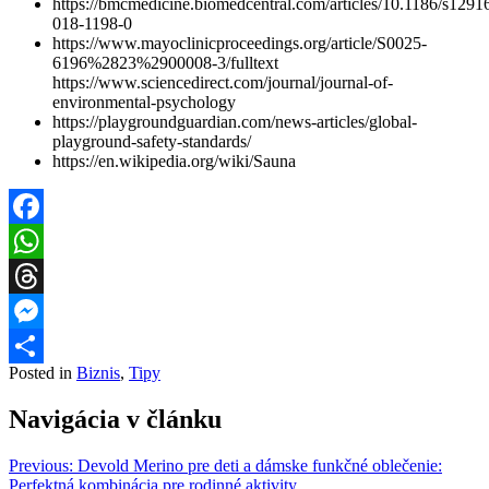
https://bmcmedicine.biomedcentral.com/articles/10.1186/s1291
018-1198-0
https://www.mayoclinicproceedings.org/article/S0025-
6196%2823%2900008-3/fulltext
https://www.sciencedirect.com/journal/journal-of-
environmental-psychology
https://playgroundguardian.com/news-articles/global-
playground-safety-standards/
https://en.wikipedia.org/wiki/Sauna
Facebook
WhatsApp
Threads
Messenger
Posted in
Biznis
,
Tipy
Share
Navigácia v článku
Previous:
Devold Merino pre deti a dámske funkčné oblečenie:
Perfektná kombinácia pre rodinné aktivity