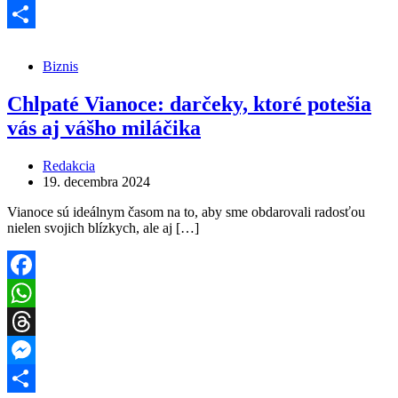
Messenger
Share
Biznis
Chlpaté Vianoce: darčeky, ktoré potešia
vás aj vášho miláčika
Redakcia
19. decembra 2024
Vianoce sú ideálnym časom na to, aby sme obdarovali radosťou
nielen svojich blízkych, ale aj […]
Facebook
WhatsApp
Threads
Messenger