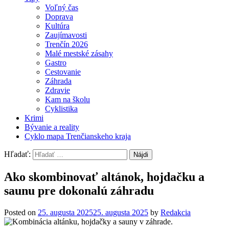
Voľný čas
Doprava
Kultúra
Zaujímavosti
Trenčín 2026
Malé mestské zásahy
Gastro
Cestovanie
Záhrada
Zdravie
Kam na školu
Cyklistika
Krimi
Bývanie a reality
Cyklo mapa Trenčianskeho kraja
Hľadať:
Ako skombinovať altánok, hojdačku a
saunu pre dokonalú záhradu
Posted on
25. augusta 2025
25. augusta 2025
by
Redakcia