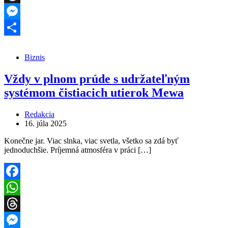
Threads
Messenger
Share
Biznis
Vždy v plnom prúde s udržateľným
systémom čistiacich utierok Mewa
Redakcia
16. júla 2025
Konečne jar. Viac slnka, viac svetla, všetko sa zdá byť
jednoduchšie. Príjemná atmosféra v práci […]
Facebook
WhatsApp
Threads