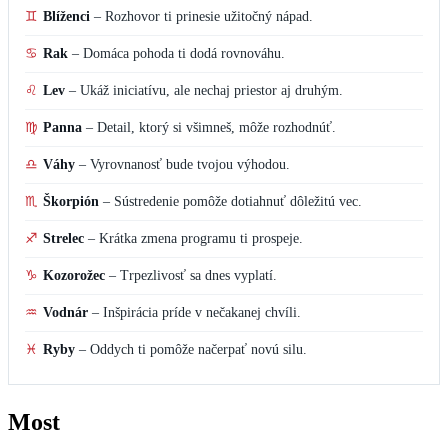
♊
Blíženci
–
Rozhovor ti prinesie užitočný nápad.
♋
Rak
–
Domáca pohoda ti dodá rovnováhu.
♌
Lev
–
Ukáž iniciatívu, ale nechaj priestor aj druhým.
♍
Panna
–
Detail, ktorý si všimneš, môže rozhodnúť.
♎
Váhy
–
Vyrovnanosť bude tvojou výhodou.
♏
Škorpión
–
Sústredenie pomôže dotiahnuť dôležitú vec.
♐
Strelec
–
Krátka zmena programu ti prospeje.
♑
Kozorožec
–
Trpezlivosť sa dnes vyplatí.
♒
Vodnár
–
Inšpirácia príde v nečakanej chvíli.
♓
Ryby
–
Oddych ti pomôže načerpať novú silu.
Most