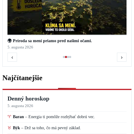
🌍 Príroda sa mení priamo pred našimi očami.
5. augusta 2026
‹
›
Najčítanejšie
Denný horoskop
5. augusta 2026
♈
Baran
–
Energia ti pomôže rozhýbať dobrú vec.
♉
Býk
–
Drž sa toho, čo má pevný základ.