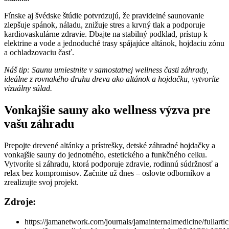
Fínske aj švédske štúdie potvrdzujú, že pravidelné saunovanie
zlepšuje spánok, náladu, znižuje stres a krvný tlak a podporuje
kardiovaskulárne zdravie. Dbajte na stabilný podklad, prístup k
elektrine a vode a jednoduché trasy spájajúce altánok, hojdaciu zónu
a ochladzovaciu časť.
Náš tip: Saunu umiestnite v samostatnej wellness časti záhrady,
ideálne z rovnakého druhu dreva ako altánok a hojdačku, vytvoríte
vizuálny súlad.
Vonkajšie sauny ako wellness výzva pre
vašu záhradu
Prepojte drevené altánky a prístrešky, detské záhradné hojdačky a
vonkajšie sauny do jednotného, estetického a funkčného celku.
Vytvoríte si záhradu, ktorá podporuje zdravie, rodinnú súdržnosť a
relax bez kompromisov. Začnite už dnes – oslovte odborníkov a
zrealizujte svoj projekt.
Zdroje:
https://jamanetwork.com/journals/jamainternalmedicine/fullarti