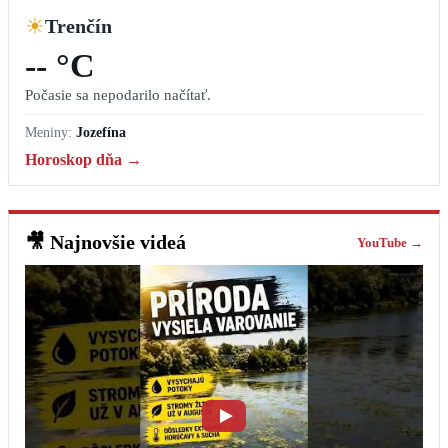
☀
Trenčín
-- °C
Počasie sa nepodarilo načítať.
Meniny:
Jozefína
Horoskop dňa →
🎥
Najnovšie videá
YouTube →