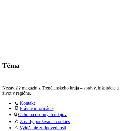
Téma
Nezávislý magazín z Trenčianskeho kraja – správy, inšpirácie a
život v regióne.
📞
Kontakt
🧾
Právne informácie
🔒
Ochrana osobných údajov
🍪
Zásady používania cookies
⚠️
Vylúčenie zodpovednosti