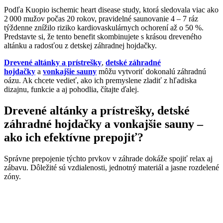
Podľa Kuopio ischemic heart disease study, ktorá sledovala viac ako
2 000 mužov počas 20 rokov, pravidelné saunovanie 4 – 7 ráz
týždenne znížilo riziko kardiovaskulárnych ochorení až o 50 %.
Predstavte si, že tento benefit skombinujete s krásou dreveného
altánku a radosťou z detskej záhradnej hojdačky.
Drevené altánky a prístrešky
,
detské záhradné
hojdačky
a
vonkajšie sauny
môžu vytvoriť dokonalú záhradnú
oázu. Ak chcete vedieť, ako ich premyslene zladiť z hľadiska
dizajnu, funkcie a aj pohodlia, čítajte ďalej.
Drevené altánky a prístrešky, detské
záhradné hojdačky a vonkajšie sauny –
ako ich efektívne prepojiť?
Správne prepojenie týchto prvkov v záhrade dokáže spojiť relax aj
zábavu. Dôležité sú vzdialenosti, jednotný materiál a jasne rozdelené
zóny.