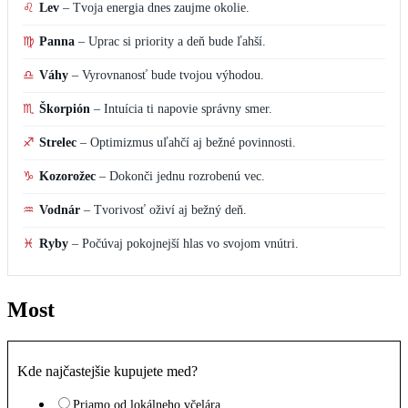
♌
Lev
–
Tvoja energia dnes zaujme okolie.
♍
Panna
–
Uprac si priority a deň bude ľahší.
♎
Váhy
–
Vyrovnanosť bude tvojou výhodou.
♏
Škorpión
–
Intuícia ti napovie správny smer.
♐
Strelec
–
Optimizmus uľahčí aj bežné povinnosti.
♑
Kozorožec
–
Dokonči jednu rozrobenú vec.
♒
Vodnár
–
Tvorivosť oživí aj bežný deň.
♓
Ryby
–
Počúvaj pokojnejší hlas vo svojom vnútri.
Most
Kde najčastejšie kupujete med?
Priamo od lokálneho včelára