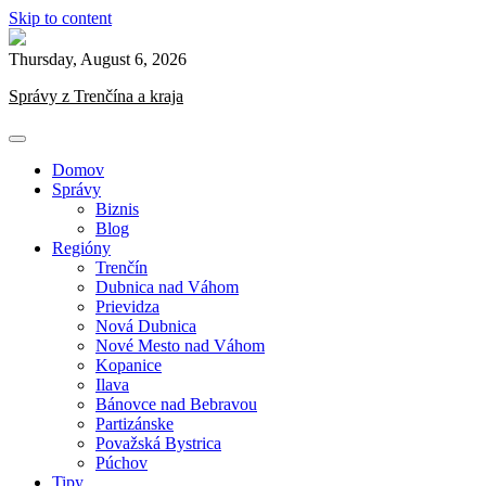
Skip to content
Thursday, August 6, 2026
Správy z Trenčína a kraja
Domov
Správy
Biznis
Blog
Regióny
Trenčín
Dubnica nad Váhom
Prievidza
Nová Dubnica
Nové Mesto nad Váhom
Kopanice
Ilava
Bánovce nad Bebravou
Partizánske
Považská Bystrica
Púchov
Tipy