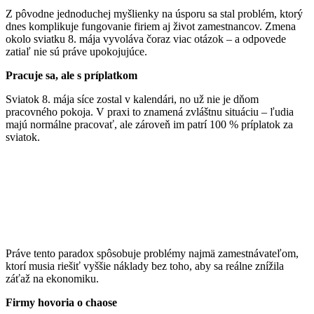
Z pôvodne jednoduchej myšlienky na úsporu sa stal problém, ktorý
dnes komplikuje fungovanie firiem aj život zamestnancov. Zmena
okolo sviatku 8. mája vyvoláva čoraz viac otázok – a odpovede
zatiaľ nie sú práve upokojujúce.
Pracuje sa, ale s príplatkom
Sviatok 8. mája síce zostal v kalendári, no už nie je dňom
pracovného pokoja. V praxi to znamená zvláštnu situáciu – ľudia
majú normálne pracovať, ale zároveň im patrí 100 % príplatok za
sviatok.
Práve tento paradox spôsobuje problémy najmä zamestnávateľom,
ktorí musia riešiť vyššie náklady bez toho, aby sa reálne znížila
záťaž na ekonomiku.
Firmy hovoria o chaose