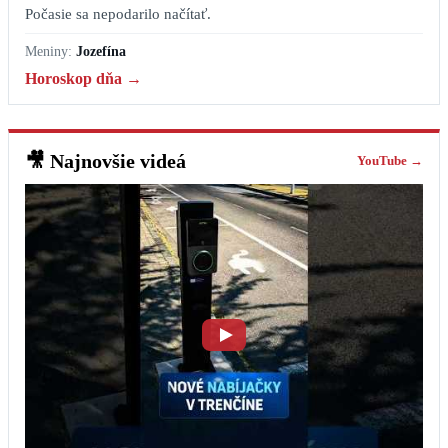
Počasie sa nepodarilo načítať.
Meniny:
Jozefína
Horoskop dňa →
🎥
Najnovšie videá
YouTube →