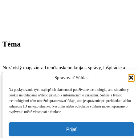
Téma
Nezávislý magazín z Trenčianskeho kraja – správy, inšpirácie a
život v regióne.
Spravovať Súhlas
📞
Kontakt
🧾
Právne informácie
Na poskytovanie tých najlepších skúseností používame technológie, ako sú súbory
cookie na ukladanie a/alebo prístup k informáciám o zariadení. Súhlas s týmito
🔒
Ochrana osobných údajov
technológiami nám umožní spracovávať údaje, ako je správanie pri prehliadaní alebo
🍪
Zásady používania cookies
jedinečné ID na tejto stránke. Nesúhlas alebo odvolanie súhlasu môže nepriaznivo
⚠️
Vylúčenie zodpovednosti
ovplyvniť určité vlastnosti a funkcie.
: Sviatok, ktorý nie je sviatkom: 8. máj prináša firmám chaos aj
vyššie náklady
Prijať