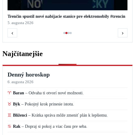
Trenčín spustil nové nabíjacie stanice pre elektromobily #trencin
5. augusta 2026
‹
›
Najčítanejšie
Denný horoskop
6. augusta 2026
♈
Baran
–
Odvaha ti otvorí nové možnosti.
♉
Býk
–
Pokojný krok prinesie istotu.
♊
Blíženci
–
Krátka správa môže zmeniť plán k lepšiemu.
♋
Rak
–
Dopraj si pokoj a viac času pre seba.