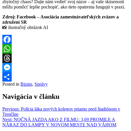
zbytočný chaos? Dajte nám vedieť svoj názor – aj vaše skúsenosti
môžu pomôcť lepšie pochopiť, ako tieto opatrenia fungujú v praxi.
Zdroj: Facebook – Asociácia zamestnávateľských zväzov a
združení SR
📸 ilustračný obrázok AI
Facebook
WhatsApp
Threads
Messenger
Posted in
Biznis
,
Správy
Share
Navigácia v článku
Previous:
Polícia láka nových kolegov priamo pred štadiónom v
Trenčíne
Next:
NOČNÁ JAZDA AKO Z FILMU: 3,69 PROMILE A
NÁRAZ DO LAMPY V NOVOM MESTE NAD VÁHOM