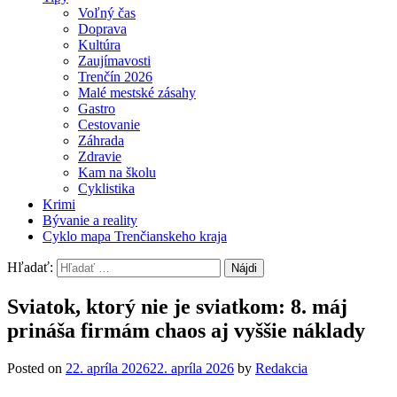
Voľný čas
Doprava
Kultúra
Zaujímavosti
Trenčín 2026
Malé mestské zásahy
Gastro
Cestovanie
Záhrada
Zdravie
Kam na školu
Cyklistika
Krimi
Bývanie a reality
Cyklo mapa Trenčianskeho kraja
Hľadať:
Sviatok, ktorý nie je sviatkom: 8. máj
prináša firmám chaos aj vyššie náklady
Posted on
22. apríla 2026
22. apríla 2026
by
Redakcia