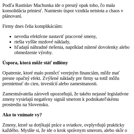
Podľa Rastislav Machunka ide o presný opak toho, čo mala
konsolidácia priniesť. Namiesto úspor vznikla neistota a chaos v
plánovaní.
Firmy dnes čelia komplikáciám:
nevedia efektívne nastaviť pracovné smeny,
riešia vyššie mzdové náklady,
hľadajú náhradné riešenia, napríklad nútené dovolenky alebo
obmedzenie výroby.
Úspora, ktorá môže stáť milióny
Opatrenie, ktoré malo pomôcť verejným financiám, môže mať
presne opačný efekt. Zvýšené náklady pre firmy sa totiž môžu
premietnuť do cien, investícií alebo zamestnanosti.
Zamestnávatelia zároveň upozorňujú, že takéto nejasné legislatívne
zmeny vysielajú negatívny signál smerom k podnikateľskému
prostrediu na Slovensku.
Ako to vnímate vy?
Zmeny, ktoré sa dotýkajú práce a sviatkov, ovplyvňujú prakticky
každého. Myslíte si, že ide o krok správnym smerom, alebo skôr o