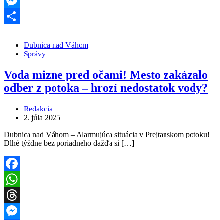
Threads
Messenger
Share
Dubnica nad Váhom
Správy
Voda mizne pred očami! Mesto zakázalo
odber z potoka – hrozí nedostatok vody?
Redakcia
2. júla 2025
Dubnica nad Váhom – Alarmujúca situácia v Prejtanskom potoku!
Dlhé týždne bez poriadneho dažďa si […]
Facebook
WhatsApp
Threads