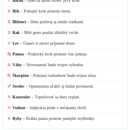
♈
Baran
–
Dnes sa oplatí urobiť prvý krok.
♉
Býk
–
Pokojný krok prinesie istotu.
♊
Blíženci
–
Dnes počúvaj aj medzi riadkami.
♋
Rak
–
Milé gesto posilní dôležitý vzťah.
♌
Lev
–
Úsmev ti otvorí príjemné dvere.
♍
Panna
–
Praktický krok prinesie viac pokoja.
♎
Váhy
–
Vyrovnanosť bude tvojou výhodou.
♏
Škorpión
–
Pokojná rozhodnosť bude tvojou silou.
♐
Strelec
–
Optimizmus uľahčí aj bežné povinnosti.
♑
Kozorožec
–
Trpezlivosť sa dnes vyplatí.
♒
Vodnár
–
Inšpirácia príde v nečakanej chvíli.
♓
Ryby
–
Krátka pauza prinesie jasnejšie myšlienky.