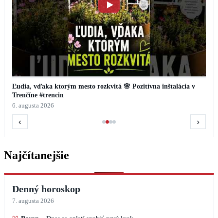
Ľudia, vďaka ktorým mesto rozkvitá 🌸 Pozitívna inštalácia v
Trenčíne #trencin
6. augusta 2026
‹
›
Najčítanejšie
Denný horoskop
7. augusta 2026