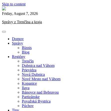
Skip to content
Friday, August 7, 2026
Správy z Trenčína a kraja
Domov
Správy
Biznis
Blog
Regióny
Trenčín
Dubnica nad Váhom
Prievidza
Nová Dubnica
Nové Mesto nad Váhom
Kopanice
Ilava
Bánovce nad Bebravou
Partizánske
Považská Bystrica
Púchov
Tipy