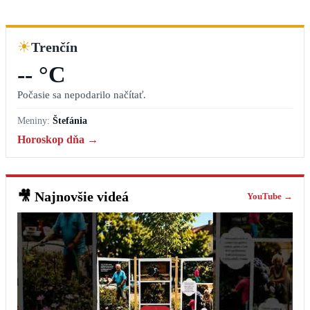
☀
Trenčín
-- °C
Počasie sa nepodarilo načítať.
Meniny:
Štefánia
Horoskop dňa →
🎥
Najnovšie videá
YouTube →