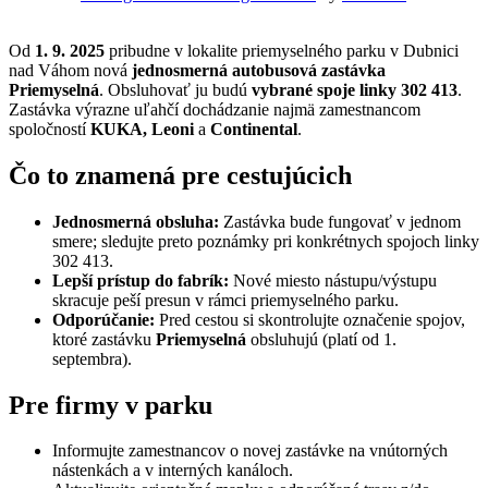
Od
1. 9. 2025
pribudne v lokalite priemyselného parku v Dubnici
nad Váhom nová
jednosmerná autobusová zastávka
Priemyselná
. Obsluhovať ju budú
vybrané spoje linky 302 413
.
Zastávka výrazne uľahčí dochádzanie najmä zamestnancom
spoločností
KUKA, Leoni
a
Continental
.
Čo to znamená pre cestujúcich
Jednosmerná obsluha:
Zastávka bude fungovať v jednom
smere; sledujte preto poznámky pri konkrétnych spojoch linky
302 413.
Lepší prístup do fabrík:
Nové miesto nástupu/výstupu
skracuje peší presun v rámci priemyselného parku.
Odporúčanie:
Pred cestou si skontrolujte označenie spojov,
ktoré zastávku
Priemyselná
obsluhujú (platí od 1.
septembra).
Pre firmy v parku
Informujte zamestnancov o novej zastávke na vnútorných
nástenkách a v interných kanáloch.