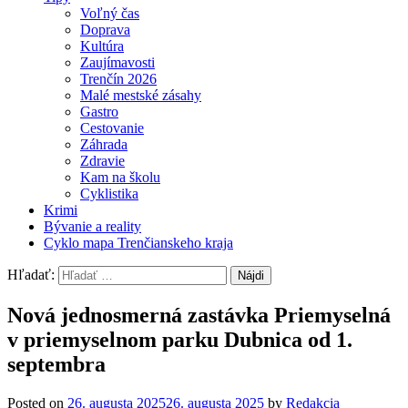
Voľný čas
Doprava
Kultúra
Zaujímavosti
Trenčín 2026
Malé mestské zásahy
Gastro
Cestovanie
Záhrada
Zdravie
Kam na školu
Cyklistika
Krimi
Bývanie a reality
Cyklo mapa Trenčianskeho kraja
Hľadať:
Nová jednosmerná zastávka Priemyselná
v priemyselnom parku Dubnica od 1.
septembra
Posted on
26. augusta 2025
26. augusta 2025
by
Redakcia