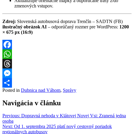
Aktualizujte orientačné mapky a odporúčané trasy z/do
zmenových vstupov.
Zdroj:
Slovenská autobusová doprava Trenčín – SADTN (FB)
ilustračný obrázok AI
– odporúčaný rozmer pre WordPress:
1200
× 675 px (16:9)
Facebook
WhatsApp
Threads
Messenger
Posted in
Dubnica nad Váhom
,
Správy
Share
Navigácia v článku
Previous:
Dopravná nehoda v Klátovej Novej Vsi: Zranená jedna
osoba
Next:
Od 1. septembra 2025 platí nový cestovný poriadok
regionálnych autobusov