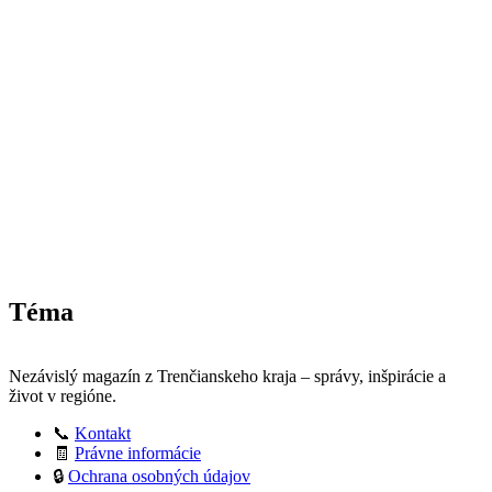
Téma
Nezávislý magazín z Trenčianskeho kraja – správy, inšpirácie a
život v regióne.
📞
Kontakt
🧾
Právne informácie
🔒
Ochrana osobných údajov