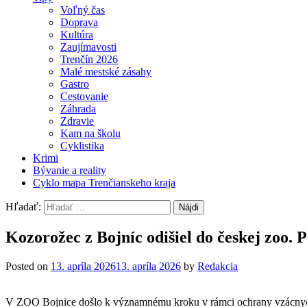
Voľný čas
Doprava
Kultúra
Zaujímavosti
Trenčín 2026
Malé mestské zásahy
Gastro
Cestovanie
Záhrada
Zdravie
Kam na školu
Cyklistika
Krimi
Bývanie a reality
Cyklo mapa Trenčianskeho kraja
Hľadať:
Kozorožec z Bojníc odišiel do českej zoo.
Posted on
13. apríla 2026
13. apríla 2026
by
Redakcia
V ZOO Bojnice došlo k významnému kroku v rámci ochrany vzácnych