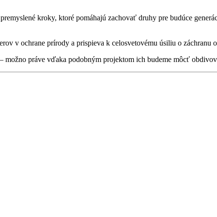
 premyslené kroky, ktoré pomáhajú zachovať druhy pre budúce generác
erov v ochrane prírody a prispieva k celosvetovému úsiliu o záchranu
ratá – možno práve vďaka podobným projektom ich budeme môcť obdivova