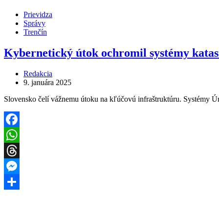
Share
Prievidza
Správy
Trenčín
Kybernetický útok ochromil systémy katas
Redakcia
9. januára 2025
Slovensko čelí vážnemu útoku na kľúčovú infraštruktúru. Systémy Ú
Facebook
WhatsApp
Threads
Messenger
Share