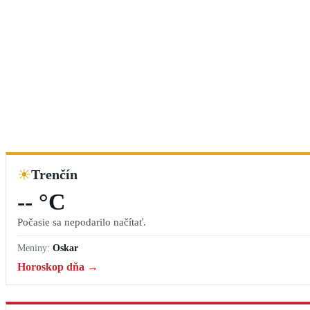
☀
Trenčín
-- °C
Počasie sa nepodarilo načítať.
Meniny:
Oskar
Horoskop dňa →