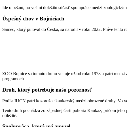
Ide o bežnú, no veľmi dôležitú súčasť spolupráce medzi zoologickým
Úspešný chov v Bojniciach
Samec, ktorý putoval do Česka, sa narodil v roku 2022. Práve tento 
ZOO Bojnice sa tomuto druhu venuje už od roku 1978 a patrí medzi z
programoch.
Druh, ktorý potrebuje našu pozornosť
Podľa IUCN patrí kozorožec kaukazský medzi ohrozené druhy. Vo voľn
Tento druh pochádza zo západnej časti pohoria Kaukaz, pričom jeho 
dôležité.
Spolupráca, ktorá má zmysel