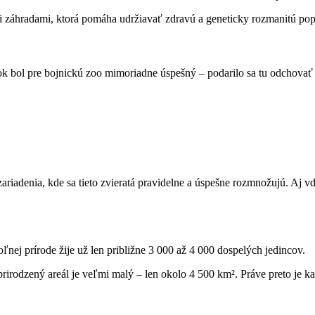
i záhradami, ktorá pomáha udržiavať zdravú a geneticky rozmanitú pop
rok bol pre bojnickú zoo mimoriadne úspešný – podarilo sa tu odchovať
ariadenia, kde sa tieto zvieratá pravidelne a úspešne rozmnožujú. Aj
ej prírode žije už len približne 3 000 až 4 000 dospelých jedincov.
prirodzený areál je veľmi malý – len okolo 4 500 km². Práve preto je 