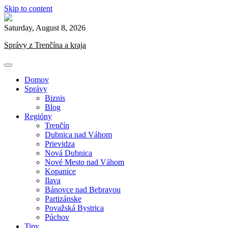
Skip to content
Saturday, August 8, 2026
Správy z Trenčína a kraja
Domov
Správy
Biznis
Blog
Regióny
Trenčín
Dubnica nad Váhom
Prievidza
Nová Dubnica
Nové Mesto nad Váhom
Kopanice
Ilava
Bánovce nad Bebravou
Partizánske
Považská Bystrica
Púchov
Tipy