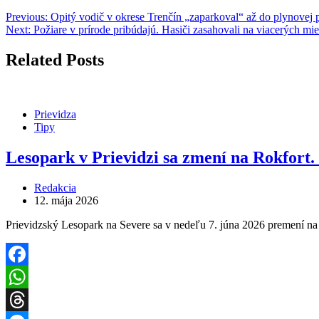
Previous:
Opitý vodič v okrese Trenčín „zaparkoval“ až do plynovej 
Next:
Požiare v prírode pribúdajú. Hasiči zasahovali na viacerých mie
Related Posts
Prievidza
Tipy
Lesopark v Prievidzi sa zmení na Rokfort.
Redakcia
12. mája 2026
Prievidzský Lesopark na Severe sa v nedeľu 7. júna 2026 premení na 
Facebook
WhatsApp