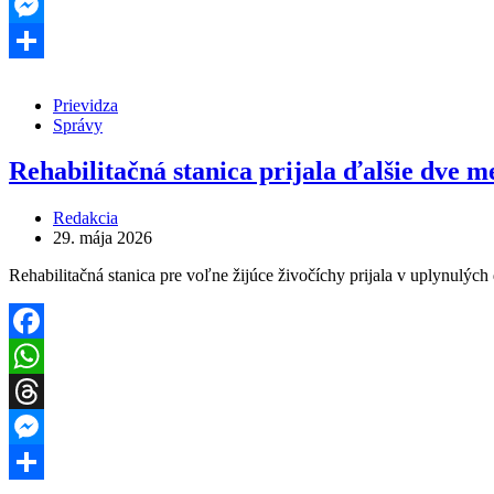
Threads
Messenger
Share
Prievidza
Správy
Rehabilitačná stanica prijala ďalšie dve 
Redakcia
29. mája 2026
Rehabilitačná stanica pre voľne žijúce živočíchy prijala v uplynulýc
Facebook
WhatsApp
Threads
Messenger