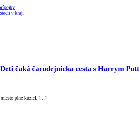
prípojky
stach v kraji
 Deti čaká čarodejnícka cesta s Harrym Po
miesto plné kúziel, […]