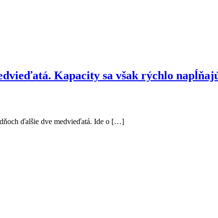
medvieďatá. Kapacity sa však rýchlo napĺňaj
h dňoch ďalšie dve medvieďatá. Ide o […]