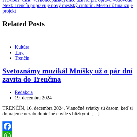
Next:
Trenčín pripravuje nový mestský cintorín. Mesto už finalizuje
projekt
Related Posts
Kultúra
Tipy
Trenčín
Svetoznámy muzikál Mníšky už o pár dní
zavíta do Trenčína
Redakcia
19. decembra 2024
TRENČÍN, 16. decembra 2024. Vianočné sviatky sú časom, keď si
doprajeme nezabudnuteľné chvíle s blízkymi. […]
Facebook