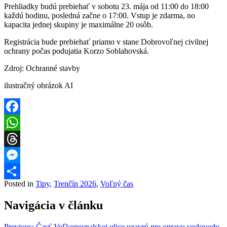
Prehliadky budú prebiehať v sobotu 23. mája od 11:00 do 18:00
každú hodinu, posledná začne o 17:00. Vstup je zdarma, no
kapacita jednej skupiny je maximálne 20 osôb.
Registrácia bude prebiehať priamo v stane Dobrovoľnej civilnej
ochrany počas podujatia Korzo Soblahovská.
Zdroj: Ochranné stavby
ilustračný obrázok AI
Facebook
WhatsApp
Threads
Messenger
Posted in
Tipy
,
Trenčín 2026
,
Voľný čas
Share
Navigácia v článku
Previous:
Časť Veľkonecpalskej ulice uzavrú pre opravu vodovodu