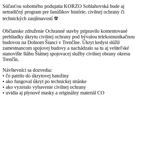
Súčasťou sobotného podujatia KORZO Soblahovská bude aj
netradičný program pre fanúšikov histórie, civilnej ochrany či
technických zaujímavostí ☢️
Občianske združenie Ochranné stavby pripravilo komentované
prehliadky úkrytu civilnej ochrany pod bývalou telekomunikačnou
budovou na Dolnom Šianci v Trenčíne. Úkryt kedysi slúžil
zamestnancom spojovej budovy a nachádzalo sa tu aj veliteľské
stanovište štábu Štátnej spojovacej služby civilnej obrany okresu
Trenčín.
Návštevníci sa dozvedia:
• čo patrilo do úkrytovej batožiny
• ako fungoval úkryt po technickej stránke
• ako vyzeralo vybavenie civilnej ochrany
• uvidia aj plynové masky a originálny materiál CO