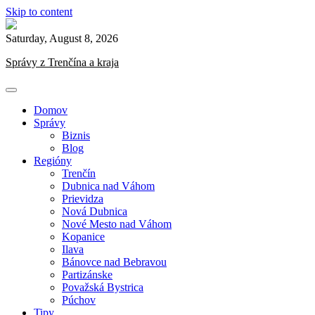
Skip to content
Saturday, August 8, 2026
Správy z Trenčína a kraja
Domov
Správy
Biznis
Blog
Regióny
Trenčín
Dubnica nad Váhom
Prievidza
Nová Dubnica
Nové Mesto nad Váhom
Kopanice
Ilava
Bánovce nad Bebravou
Partizánske
Považská Bystrica
Púchov
Tipy