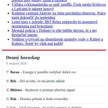
priestor plný hudby, filmu a zážitkov
Vážska cyklomagistrála sa opäť predĺži. Úsek medzi Košecou
a Ladcami je takmer hotový
Kultúrne centrum Aktivity na Juhu prechádza obnovou. Práce
majú dokončiť do septembra
Letné kino v prírode: IBO Relax pripravilo tri augustové
premietania pod hviezdami
Mestská polícia v Dubnici je ešte bližšie deťom. Je z nej
Bezpečné miesto
Vodárne vyzývajú na obmedzenie spotreby vody v Kubrej a
Kubrici. Šetriť by však mal každý
Denný horoskop
8. augusta 2026
♈
Baran
–
Energia ti pomôže rozhýbať dobrú vec.
♉
Býk
–
Drž sa toho, čo má pevný základ.
♊
Blíženci
–
Rozhovor ti prinesie užitočný nápad.
♋
Rak
–
Domáca pohoda ti dodá rovnováhu.
♌
Lev
–
Ukáž iniciatívu, ale nechaj priestor aj druhým.