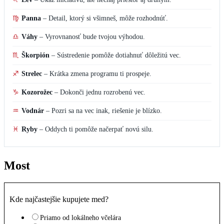
♍
Panna
–
Detail, ktorý si všimneš, môže rozhodnúť.
♎
Váhy
–
Vyrovnanosť bude tvojou výhodou.
♏
Škorpión
–
Sústredenie pomôže dotiahnuť dôležitú vec.
♐
Strelec
–
Krátka zmena programu ti prospeje.
♑
Kozorožec
–
Dokonči jednu rozrobenú vec.
♒
Vodnár
–
Pozri sa na vec inak, riešenie je blízko.
♓
Ryby
–
Oddych ti pomôže načerpať novú silu.
Most
Kde najčastejšie kupujete med?
Priamo od lokálneho včelára