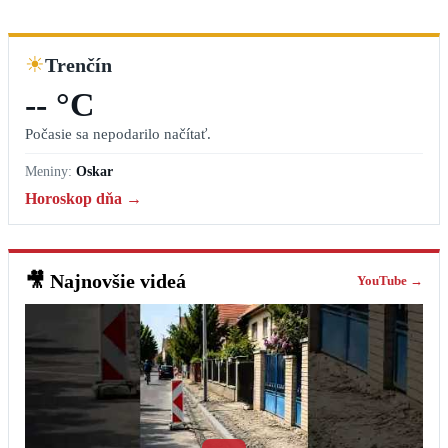
☀
Trenčín
-- °C
Počasie sa nepodarilo načítať.
Meniny:
Oskar
Horoskop dňa →
🎥
Najnovšie videá
YouTube →