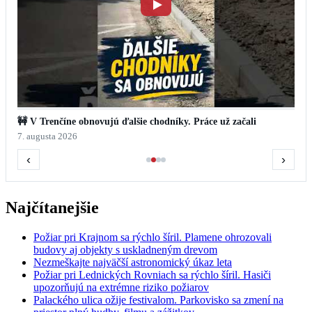
🚧 V Trenčíne obnovujú ďalšie chodníky. Práce už začali
7. augusta 2026
‹
›
Najčítanejšie
Požiar pri Krajnom sa rýchlo šíril. Plamene ohrozovali
budovy aj objekty s uskladneným drevom
Nezmeškajte najväčší astronomický úkaz leta
Požiar pri Lednických Rovniach sa rýchlo šíril. Hasiči
upozorňujú na extrémne riziko požiarov
Palackého ulica ožije festivalom. Parkovisko sa zmení na