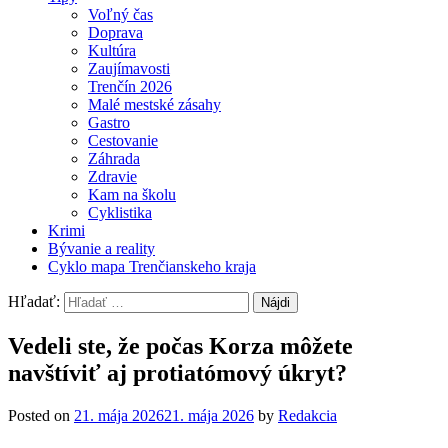
Voľný čas
Doprava
Kultúra
Zaujímavosti
Trenčín 2026
Malé mestské zásahy
Gastro
Cestovanie
Záhrada
Zdravie
Kam na školu
Cyklistika
Krimi
Bývanie a reality
Cyklo mapa Trenčianskeho kraja
Hľadať:
Vedeli ste, že počas Korza môžete
navštíviť aj protiatómový úkryt?
Posted on
21. mája 2026
21. mája 2026
by
Redakcia