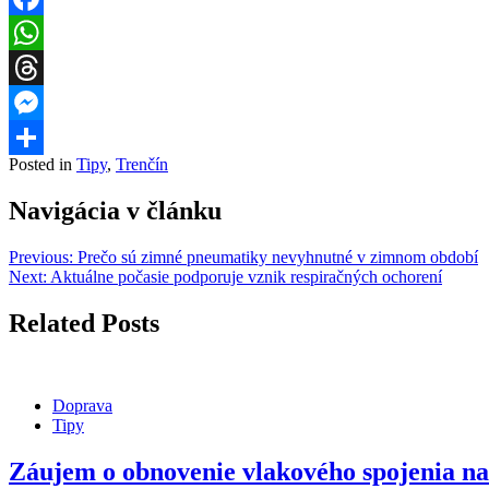
Facebook
WhatsApp
Threads
Messenger
Posted in
Tipy
,
Trenčín
Share
Navigácia v článku
Previous:
Prečo sú zimné pneumatiky nevyhnutné v zimnom období
Next:
Aktuálne počasie podporuje vznik respiračných ochorení
Related Posts
Doprava
Tipy
Záujem o obnovenie vlakového spojenia na 