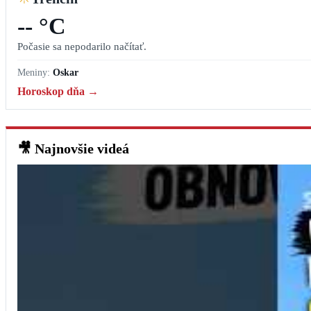
-- °C
Počasie sa nepodarilo načítať.
Meniny:
Oskar
Horoskop dňa →
🎥
Najnovšie videá