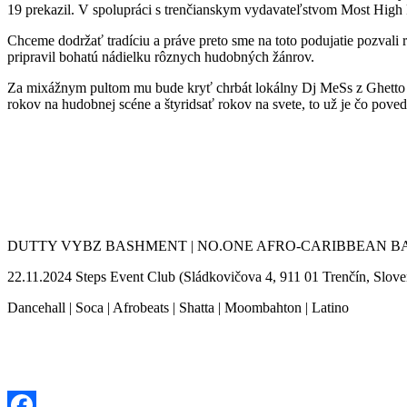
19 prekazil. V spolupráci s trenčianskym vydavateľstvom Most H
Chceme dodržať tradíciu a práve preto sme na toto podujatie pozvali 
pripravil bohatú nádielku rôznych hudobných žánrov.
Za mixážnym pultom mu bude kryť chrbát lokálny Dj MeSs z Ghetto Y
rokov na hudobnej scéne a štyridsať rokov na svete, to už je čo pov
DUTTY VYBZ BASHMENT | NO.ONE AFRO-CARIBBEAN B
22.11.2024 Steps Event Club (Sládkovičova 4, 911 01 Trenčín, Slove
Dancehall | Soca | Afrobeats | Shatta | Moombahton | Latino