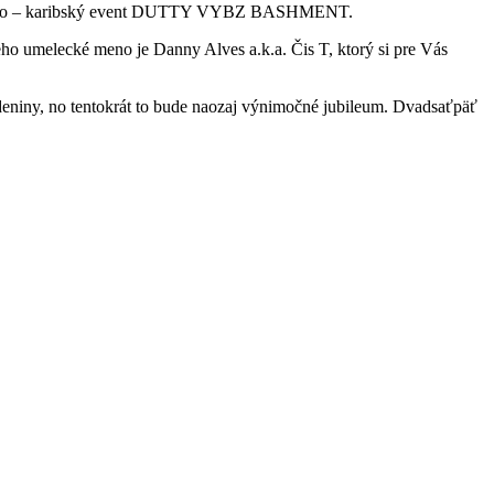
ámy afro – karibský event DUTTY VYBZ BASHMENT.
Jeho umelecké meno je Danny Alves a.k.a. Čis T, ktorý si pre Vás
eniny, no tentokrát to bude naozaj výnimočné jubileum. Dvadsaťpäť