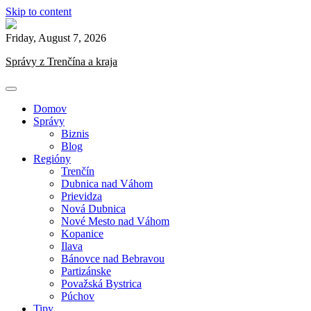
Skip to content
Friday, August 7, 2026
Správy z Trenčína a kraja
Domov
Správy
Biznis
Blog
Regióny
Trenčín
Dubnica nad Váhom
Prievidza
Nová Dubnica
Nové Mesto nad Váhom
Kopanice
Ilava
Bánovce nad Bebravou
Partizánske
Považská Bystrica
Púchov
Tipy