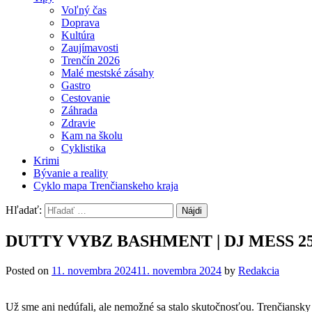
Voľný čas
Doprava
Kultúra
Zaujímavosti
Trenčín 2026
Malé mestské zásahy
Gastro
Cestovanie
Záhrada
Zdravie
Kam na školu
Cyklistika
Krimi
Bývanie a reality
Cyklo mapa Trenčianskeho kraja
Hľadať:
DUTTY VYBZ BASHMENT | DJ MESS 2
Posted on
11. novembra 2024
11. novembra 2024
by
Redakcia
Už sme ani nedúfali, ale nemožné sa stalo skutočnosťou. Trenčiansky 