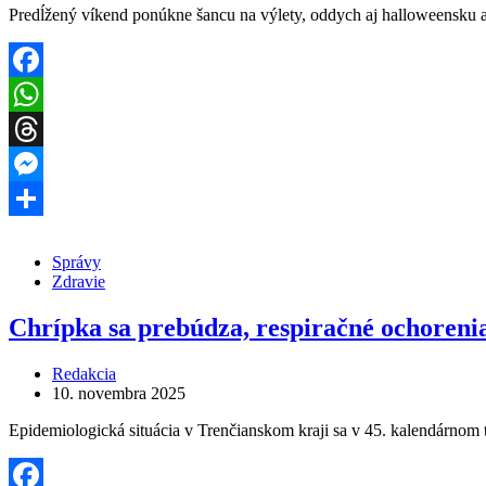
Predĺžený víkend ponúkne šancu na výlety, oddych aj halloweensku 
Facebook
WhatsApp
Threads
Messenger
Share
Správy
Zdravie
Chrípka sa prebúdza, respiračné ochoreni
Redakcia
10. novembra 2025
Epidemiologická situácia v Trenčianskom kraji sa v 45. kalendárnom