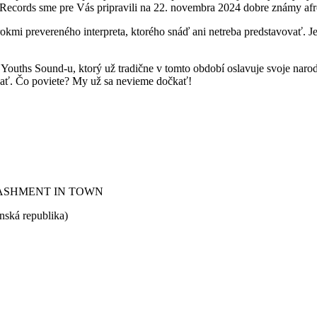
igh Records sme pre Vás pripravili na 22. novembra 2024 dobre zn
rokmi prevereného interpreta, ktorého snáď ani netreba predstavovať. 
ouths Sound-u, ktorý už tradične v tomto období oslavuje svoje narod
edať. Čo poviete? My už sa nevieme dočkať!
ASHMENT IN TOWN
nská republika)