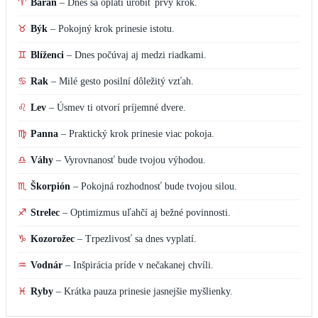
♈
Baran
–
Dnes sa oplatí urobiť prvý krok.
♉
Býk
–
Pokojný krok prinesie istotu.
♊
Blíženci
–
Dnes počúvaj aj medzi riadkami.
♋
Rak
–
Milé gesto posilní dôležitý vzťah.
♌
Lev
–
Úsmev ti otvorí príjemné dvere.
♍
Panna
–
Praktický krok prinesie viac pokoja.
♎
Váhy
–
Vyrovnanosť bude tvojou výhodou.
♏
Škorpión
–
Pokojná rozhodnosť bude tvojou silou.
♐
Strelec
–
Optimizmus uľahčí aj bežné povinnosti.
♑
Kozorožec
–
Trpezlivosť sa dnes vyplatí.
♒
Vodnár
–
Inšpirácia príde v nečakanej chvíli.
♓
Ryby
–
Krátka pauza prinesie jasnejšie myšlienky.