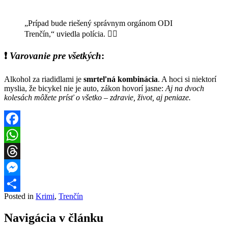
„Prípad bude riešený správnym orgánom ODI
Trenčín,“ uviedla polícia. 👮‍♂️
❗
Varovanie pre všetkých
:
Alkohol za riadidlami je
smrteľná kombinácia
. A hoci si niektorí
myslia, že bicykel nie je auto, zákon hovorí jasne:
Aj na dvoch
kolesách môžete prísť o všetko – zdravie, život, aj peniaze.
Facebook
WhatsApp
Threads
Messenger
Posted in
Krimi
,
Trenčín
Share
Navigácia v článku