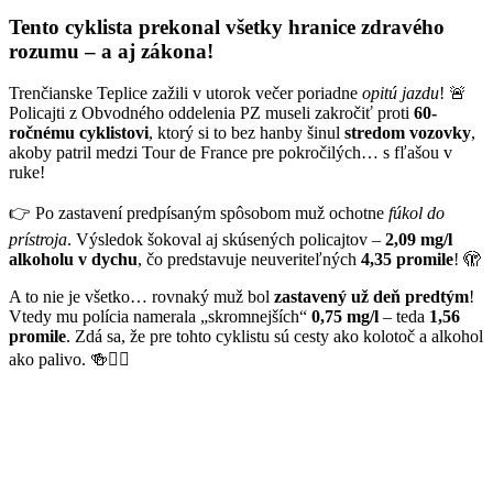
Tento cyklista prekonal všetky hranice zdravého
rozumu – a aj zákona!
Trenčianske Teplice zažili v utorok večer poriadne
opitú jazdu
! 🚨
Policajti z Obvodného oddelenia PZ museli zakročiť proti
60-
ročnému cyklistovi
, ktorý si to bez hanby šinul
stredom vozovky
,
akoby patril medzi Tour de France pre pokročilých… s fľašou v
ruke!
👉 Po zastavení predpísaným spôsobom muž ochotne
fúkol do
prístroja
. Výsledok šokoval aj skúsených policajtov –
2,09 mg/l
alkoholu v dychu
, čo predstavuje neuveriteľných
4,35 promile
! 🫣
A to nie je všetko… rovnaký muž bol
zastavený už deň predtým
!
Vtedy mu polícia namerala „skromnejších“
0,75 mg/l
– teda
1,56
promile
. Zdá sa, že pre tohto cyklistu sú cesty ako kolotoč a alkohol
ako palivo. 🍻🚴‍♂️