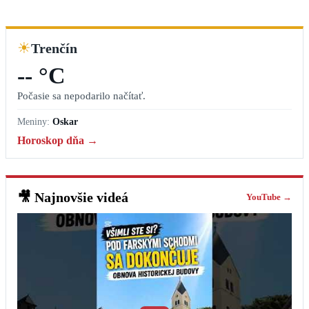
☀
Trenčín
-- °C
Počasie sa nepodarilo načítať.
Meniny:
Oskar
Horoskop dňa →
🎥
Najnovšie videá
YouTube →