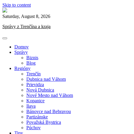
Skip to content
Saturday, August 8, 2026
Správy z Trenčína a kraja
Domov
Správy
Biznis
Blog
Regióny
Trenčín
Dubnica nad Váhom
Prievidza
Nová Dubnica
Nové Mesto nad Váhom
Kopanice
Ilava
Bánovce nad Bebravou
Partizánske
Považská Bystrica
Púchov
Tipy