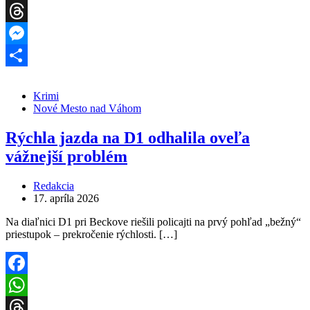
WhatsApp
Threads
Messenger
Share
Krimi
Nové Mesto nad Váhom
Rýchla jazda na D1 odhalila oveľa
vážnejší problém
Redakcia
17. apríla 2026
Na diaľnici D1 pri Beckove riešili policajti na prvý pohľad „bežný“
priestupok – prekročenie rýchlosti. […]
Facebook
WhatsApp