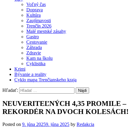
Voľný čas
Doprava
Kultúra
Zaujímavosti
Trenčín 2026
Malé mestské zásahy
Gastro
Cestovanie
Záhrada
Zdravie
Kam na školu
Cyklistika
Krimi
Bývanie a reality
Cyklo mapa Trenčianskeho kraja
Hľadať:
NEUVERITEĽNÝCH 4,35 PROMILE –
REKORDÉR NA DVOCH KOLESÁCH!
Posted on
9. júna 2025
9. júna 2025
by
Redakcia