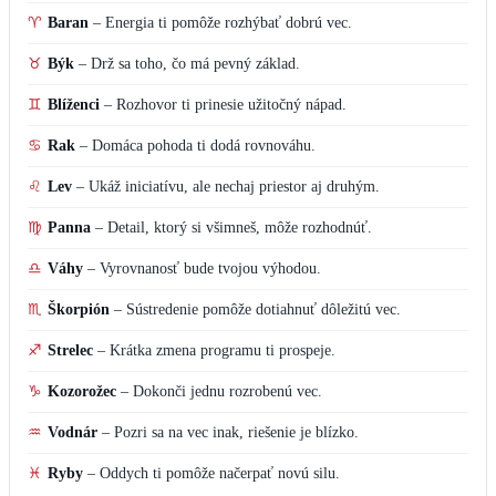
♈
Baran
–
Energia ti pomôže rozhýbať dobrú vec.
♉
Býk
–
Drž sa toho, čo má pevný základ.
♊
Blíženci
–
Rozhovor ti prinesie užitočný nápad.
♋
Rak
–
Domáca pohoda ti dodá rovnováhu.
♌
Lev
–
Ukáž iniciatívu, ale nechaj priestor aj druhým.
♍
Panna
–
Detail, ktorý si všimneš, môže rozhodnúť.
♎
Váhy
–
Vyrovnanosť bude tvojou výhodou.
♏
Škorpión
–
Sústredenie pomôže dotiahnuť dôležitú vec.
♐
Strelec
–
Krátka zmena programu ti prospeje.
♑
Kozorožec
–
Dokonči jednu rozrobenú vec.
♒
Vodnár
–
Pozri sa na vec inak, riešenie je blízko.
♓
Ryby
–
Oddych ti pomôže načerpať novú silu.