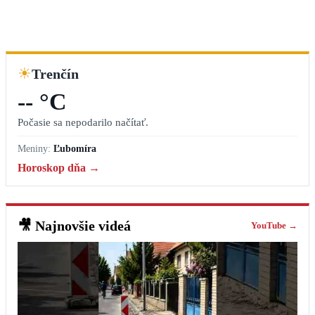
☀
Trenčín
-- °C
Počasie sa nepodarilo načítať.
Meniny:
Ľubomíra
Horoskop dňa →
🎥
Najnovšie videá
YouTube →