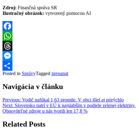
Zdroj:
Finančná správa SR
Ilustračný obrázok:
vytvorený pomocou AI
Facebook
WhatsApp
Threads
Messenger
Posted in
Správy
Tagged
presunut
Share
Navigácia v článku
Previous:
Vodič nafúkal 1,63 promile. V obci išiel aj prirýchlo
Next:
Slovensko patrí v EÚ k najslabším v podiele zelenej elektriny.
Obnoviteľné zdroje u nás tvorili len 17,8 %
Related Posts