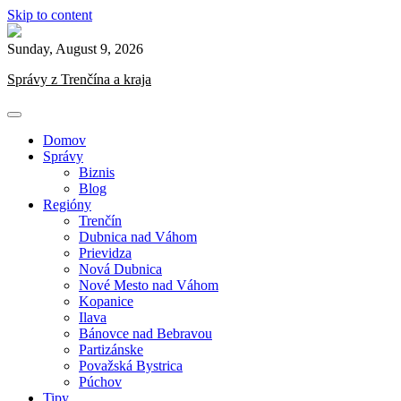
Skip to content
Sunday, August 9, 2026
Správy z Trenčína a kraja
Domov
Správy
Biznis
Blog
Regióny
Trenčín
Dubnica nad Váhom
Prievidza
Nová Dubnica
Nové Mesto nad Váhom
Kopanice
Ilava
Bánovce nad Bebravou
Partizánske
Považská Bystrica
Púchov
Tipy