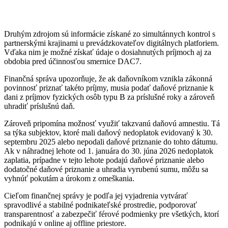
Druhým zdrojom sú informácie získané zo simultánnych kontrol s
partnerskými krajinami u prevádzkovateľov digitálnych platforiem.
Vďaka nim je možné získať údaje o dosiahnutých príjmoch aj za
obdobia pred účinnosťou smernice DAC7.
Finančná správa upozorňuje, že ak daňovníkom vznikla zákonná
povinnosť priznať takéto príjmy, musia podať daňové priznanie k
dani z príjmov fyzických osôb typu B za príslušné roky a zároveň
uhradiť príslušnú daň.
Zároveň pripomína možnosť využiť takzvanú daňovú amnestiu. Tá
sa týka subjektov, ktoré mali daňový nedoplatok evidovaný k 30.
septembru 2025 alebo nepodali daňové priznanie do tohto dátumu.
Ak v náhradnej lehote od 1. januára do 30. júna 2026 nedoplatok
zaplatia, prípadne v tejto lehote podajú daňové priznanie alebo
dodatočné daňové priznanie a uhradia vyrubenú sumu, môžu sa
vyhnúť pokutám a úrokom z omeškania.
Cieľom finančnej správy je podľa jej vyjadrenia vytvárať
spravodlivé a stabilné podnikateľské prostredie, podporovať
transparentnosť a zabezpečiť férové podmienky pre všetkých, ktorí
podnikajú v online aj offline priestore.