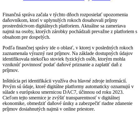
Finančná správa začala v týchto dňoch rozposielať upozornenia
daňovníkom, ktorí v uplynulých rokoch dosahovali príjmy
prostredníctvom digitálnych platforiem. Aktuálne sa zameriava
najmä na osoby, ktorých zárobky pochádzali prevažne z platforiem s
obsahom pre dospelých.
Podľa finančnej správy ide o oblasť, v ktorej v posledných rokoch
zaznamenala výrazný rast príjmov. Na základe dostupných údajov
identifikovala niekoľko stoviek fyzických osôb, ktorým mohla
vzniknúť povinnosť podať daňové priznanie a zaplatiť daň z
príjmov.
Inštitúcia pri identifikácii využíva dva hlavné zdroje informácií.
Prvým sú údaje, ktoré digitálne platformy automaticky oznamujú v
súlade s európskou smernicou DAC7, účinnou od roku 2023.
Cieľom tejto smernice je zvýšiť transparentnosť v digitálnej
ekonomike, obmedziť daňové úniky a zabezpečiť riadne zdanenie
príjmov dosiahnutých najmä v online priestore.