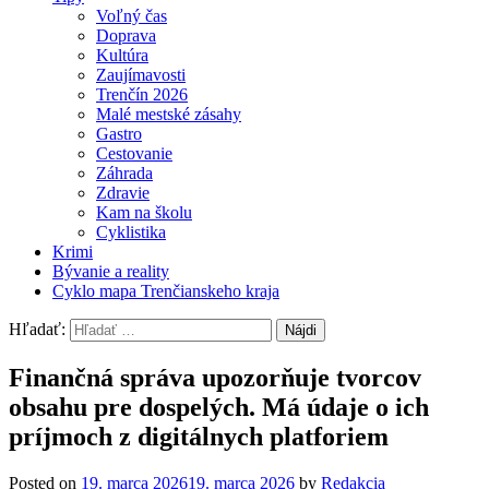
Voľný čas
Doprava
Kultúra
Zaujímavosti
Trenčín 2026
Malé mestské zásahy
Gastro
Cestovanie
Záhrada
Zdravie
Kam na školu
Cyklistika
Krimi
Bývanie a reality
Cyklo mapa Trenčianskeho kraja
Hľadať:
Finančná správa upozorňuje tvorcov
obsahu pre dospelých. Má údaje o ich
príjmoch z digitálnych platforiem
Posted on
19. marca 2026
19. marca 2026
by
Redakcia