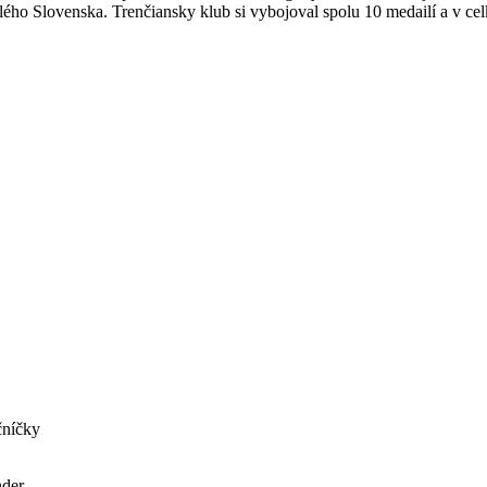
elého Slovenska. Trenčiansky klub si vybojoval spolu 10 medailí a v ce
čníčky
nder