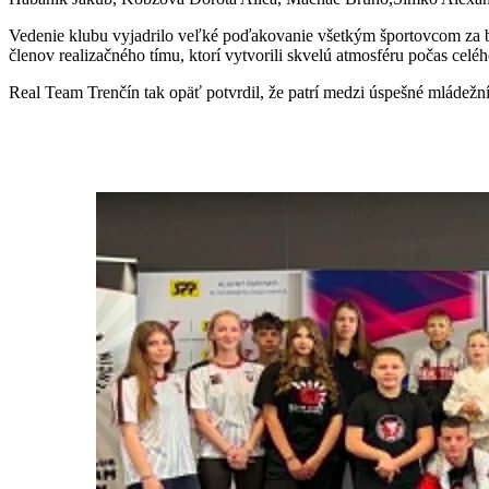
Vedenie klubu vyjadrilo veľké poďakovanie všetkým športovcom za bo
členov realizačného tímu, ktorí vytvorili skvelú atmosféru počas celéh
Real Team Trenčín tak opäť potvrdil, že patrí medzi úspešné mládež