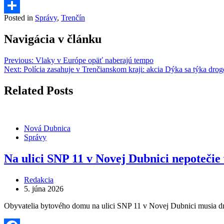
Messenger
Posted in
Správy
,
Trenčín
Share
Navigácia v článku
Previous:
Vlaky v Európe opäť naberajú tempo
Next:
Polícia zasahuje v Trenčianskom kraji: akcia Dýka sa týka drogo
Related Posts
Nová Dubnica
Správy
Na ulici SNP 11 v Novej Dubnici nepoteči
Redakcia
5. júna 2026
Obyvatelia bytového domu na ulici SNP 11 v Novej Dubnici musia dn