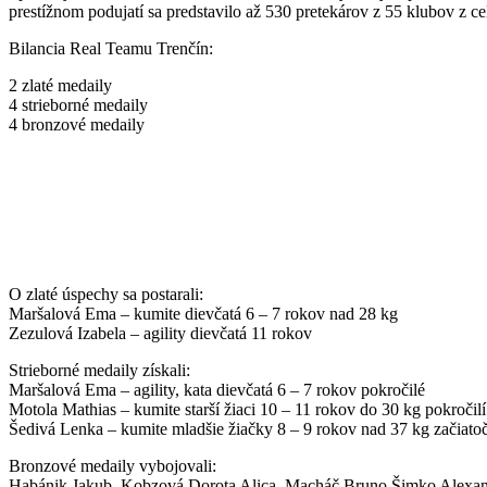
prestížnom podujatí sa predstavilo až 530 pretekárov z 55 klubov z c
Bilancia Real Teamu Trenčín:
2 zlaté medaily
4 strieborné medaily
4 bronzové medaily
O zlaté úspechy sa postarali:
Maršalová Ema – kumite dievčatá 6 – 7 rokov nad 28 kg
Zezulová Izabela – agility dievčatá 11 rokov
Strieborné medaily získali:
Maršalová Ema – agility, kata dievčatá 6 – 7 rokov pokročilé
Motola Mathias – kumite starší žiaci 10 – 11 rokov do 30 kg pokročilí
Šedivá Lenka – kumite mladšie žiačky 8 – 9 rokov nad 37 kg začiato
Bronzové medaily vybojovali:
Habánik Jakub, Kobzová Dorota Alica, Macháč Bruno,Šimko Alexa