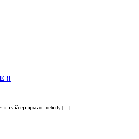
 ‼️
stom vážnej dopravnej nehody […]