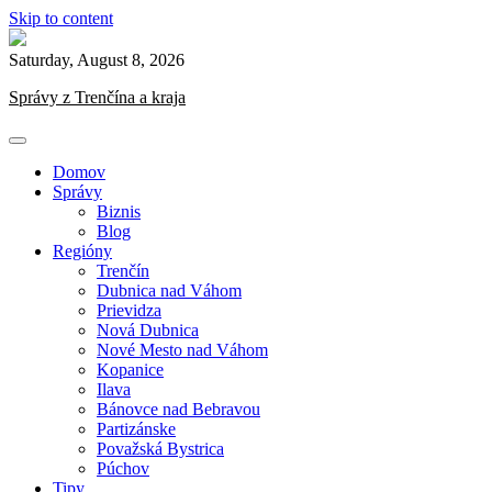
Skip to content
Saturday, August 8, 2026
Správy z Trenčína a kraja
Domov
Správy
Biznis
Blog
Regióny
Trenčín
Dubnica nad Váhom
Prievidza
Nová Dubnica
Nové Mesto nad Váhom
Kopanice
Ilava
Bánovce nad Bebravou
Partizánske
Považská Bystrica
Púchov
Tipy