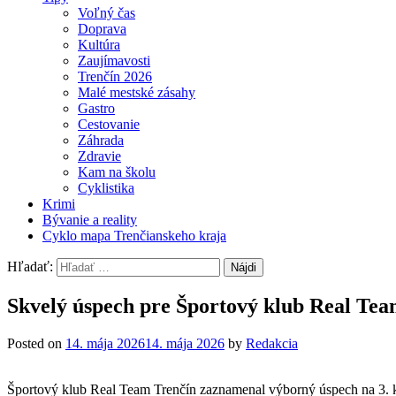
Voľný čas
Doprava
Kultúra
Zaujímavosti
Trenčín 2026
Malé mestské zásahy
Gastro
Cestovanie
Záhrada
Zdravie
Kam na školu
Cyklistika
Krimi
Bývanie a reality
Cyklo mapa Trenčianskeho kraja
Hľadať:
Skvelý úspech pre Športový klub Real Tea
Posted on
14. mája 2026
14. mája 2026
by
Redakcia
Športový klub Real Team Trenčín zaznamenal výborný úspech na 3. kole