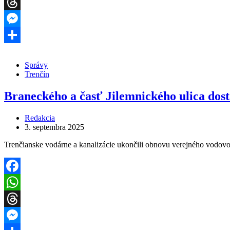
WhatsApp
Threads
Messenger
Share
Správy
Trenčín
Braneckého a časť Jilemnického ulica dos
Redakcia
3. septembra 2025
Trenčianske vodárne a kanalizácie ukončili obnovu verejného vodov
Facebook
WhatsApp
Threads