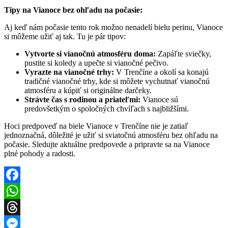
Tipy na Vianoce bez ohľadu na počasie:
Aj keď nám počasie tento rok možno nenadelí bielu perinu, Vianoce
si môžeme užiť aj tak. Tu je pár tipov:
Vytvorte si vianočnú atmosféru doma:
Zapáľte sviečky,
pustite si koledy a upečte si vianočné pečivo.
Vyrazte na vianočné trhy:
V Trenčíne a okolí sa konajú
tradičné vianočné trhy, kde si môžete vychutnať vianočnú
atmosféru a kúpiť si originálne darčeky.
Strávte čas s rodinou a priateľmi:
Vianoce sú
predovšetkým o spoločných chvíľach s najbližšími.
Hoci predpoveď na biele Vianoce v Trenčíne nie je zatiaľ
jednoznačná, dôležité je užiť si sviatočnú atmosféru bez ohľadu na
počasie. Sledujte aktuálne predpovede a pripravte sa na Vianoce
plné pohody a radosti.
Facebook
WhatsApp
Threads