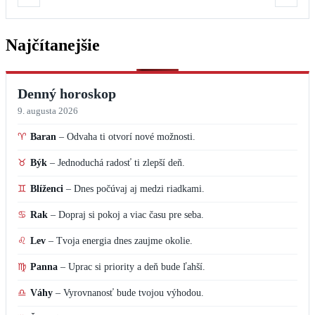
Najčítanejšie
Denný horoskop
9. augusta 2026
♈
Baran
–
Odvaha ti otvorí nové možnosti.
♉
Býk
–
Jednoduchá radosť ti zlepší deň.
♊
Blíženci
–
Dnes počúvaj aj medzi riadkami.
♋
Rak
–
Dopraj si pokoj a viac času pre seba.
♌
Lev
–
Tvoja energia dnes zaujme okolie.
♍
Panna
–
Uprac si priority a deň bude ľahší.
♎
Váhy
–
Vyrovnanosť bude tvojou výhodou.