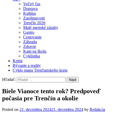
Voľný čas
Doprava
Kultúra
Zaujímavosti
Trenčín 2026
Malé mestské zásahy
Gastro
Cestovanie
Záhrada
Zdravie
Kam na školu
Cyklistika
Krimi
Bývanie a reality
Cyklo mapa Trenčianskeho kraja
Hľadať:
Biele Vianoce tento rok? Predpoveď
počasia pre Trenčín a okolie
Posted on
21. decembra 2024
21. decembra 2024
by
Redakcia