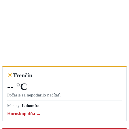
☀
Trenčín
-- °C
Počasie sa nepodarilo načítať.
Meniny:
Ľubomíra
Horoskop dňa →