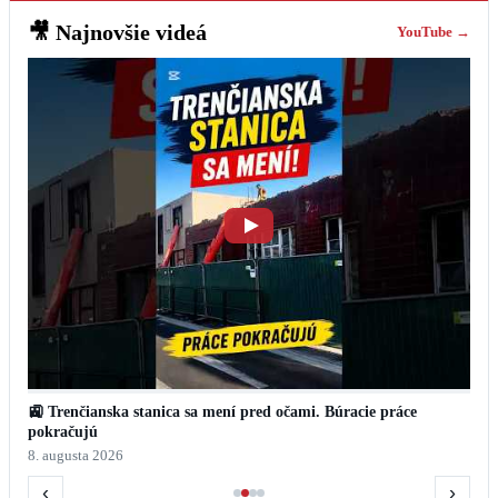
🎥
Najnovšie videá
YouTube →
🚉 Trenčianska stanica sa mení pred očami. Búracie práce
pokračujú
8. augusta 2026
‹
›