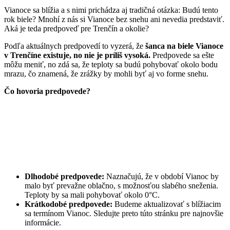
Vianoce sa blížia a s nimi prichádza aj tradičná otázka: Budú tento
rok biele? Mnohí z nás si Vianoce bez snehu ani nevedia predstaviť.
Aká je teda predpoveď pre Trenčín a okolie?
Podľa aktuálnych predpovedí to vyzerá, že
šanca na biele Vianoce
v Trenčíne existuje, no nie je príliš vysoká.
Predpovede sa ešte
môžu meniť, no zdá sa, že teploty sa budú pohybovať okolo bodu
mrazu, čo znamená, že zrážky by mohli byť aj vo forme snehu.
Čo hovoria predpovede?
Dlhodobé predpovede:
Naznačujú, že v období Vianoc by
malo byť prevažne oblačno, s možnosťou slabého sneženia.
Teploty by sa mali pohybovať okolo 0°C.
Krátkodobé predpovede:
Budeme aktualizovať s blížiacim
sa termínom Vianoc. Sledujte preto túto stránku pre najnovšie
informácie.