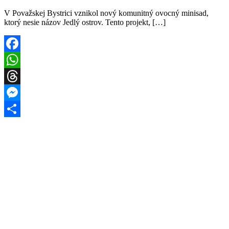
V Považskej Bystrici vznikol nový komunitný ovocný minisad,
ktorý nesie názov Jedlý ostrov. Tento projekt, […]
Facebook
WhatsApp
Threads
Messenger
Share