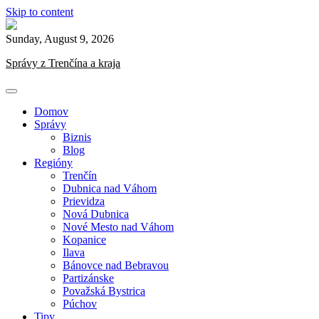
Skip to content
Sunday, August 9, 2026
Správy z Trenčína a kraja
Domov
Správy
Biznis
Blog
Regióny
Trenčín
Dubnica nad Váhom
Prievidza
Nová Dubnica
Nové Mesto nad Váhom
Kopanice
Ilava
Bánovce nad Bebravou
Partizánske
Považská Bystrica
Púchov
Tipy