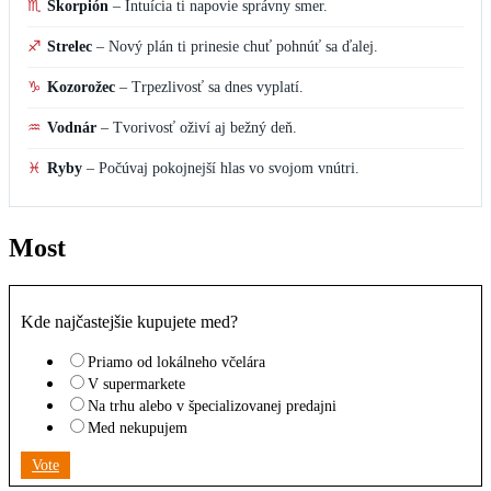
♏
Škorpión
–
Intuícia ti napovie správny smer.
♐
Strelec
–
Nový plán ti prinesie chuť pohnúť sa ďalej.
♑
Kozorožec
–
Trpezlivosť sa dnes vyplatí.
♒
Vodnár
–
Tvorivosť oživí aj bežný deň.
♓
Ryby
–
Počúvaj pokojnejší hlas vo svojom vnútri.
Most
Kde najčastejšie kupujete med?
Priamo od lokálneho včelára
V supermarkete
Na trhu alebo v špecializovanej predajni
Med nekupujem
Vote